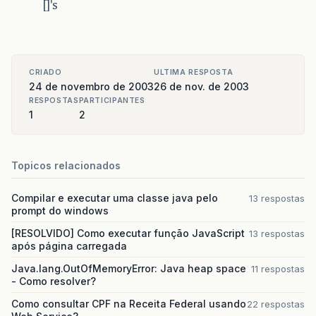
[]'s
CRIADO
ULTIMA RESPOSTA
24 de novembro de 2003
26 de nov. de 2003
RESPOSTAS
PARTICIPANTES
1
2
Topicos relacionados
Compilar e executar uma classe java pelo
13 respostas
prompt do windows
[RESOLVIDO] Como executar função JavaScript
13 respostas
após página carregada
Java.lang.OutOfMemoryError: Java heap space
11 respostas
- Como resolver?
Como consultar CPF na Receita Federal usando
22 respostas