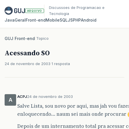
Discussoes de Programacao e
ARQUIVO
Tecnologia
Java
Geral
Front‑end
Mobile
SQL
JS
PHP
Android
GUJ
/
Front-end
/
Topico
Acessando SO
24 de novembro de 2003
1 resposta
ACPJ
24 de novembro de 2003
A
Salve Lista, sou novo por aqui, mas jah vou fa
enloquecendo… naum sei mais onde procurar
Depois de um internamento total pra acessar c