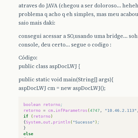
atraves do JAVA (chegou a ser doloroso… heh
problema q acho q eh simples, mas meu acabo
saio mais daki:
consegui acessar a SO,usando uma bridge… soh 
console, deu certo… segue o codigo :
Código:
public class aspDocLWJ {
public static void main(String[] args){
aspDocLWJ cm = new aspDocLWJ();
boolean
retorno
;
retorno
=
cm
.
infParametros
(
4747
,
"10.46.2.113"
if
(
retorno
)
{
System
.
out
.
println
(
"Sucesso"
)
;
else