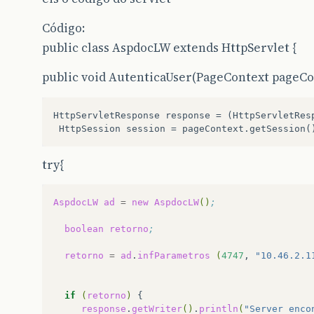
Código:
public class AspdocLW extends HttpServlet {
public void AutenticaUser(PageContext pageCon
HttpServletResponse response = (HttpServletResp
try{
AspdocLW
ad
=
new
AspdocLW
()
;   
boolean
retorno
;
retorno
=
ad
.
infParametros
(
4747
,
"10.46.2.1
if
(
retorno
)
response
.
getWriter
()
.
println
(
"Server enco