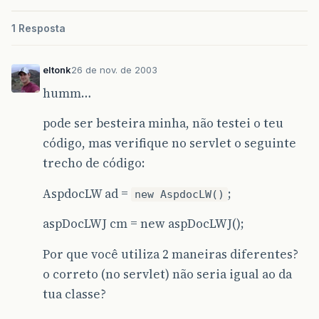
1 Resposta
eltonk
26 de nov. de 2003
humm…
pode ser besteira minha, não testei o teu
código, mas verifique no servlet o seguinte
trecho de código:
AspdocLW ad =
;
new AspdocLW()
aspDocLWJ cm = new aspDocLWJ();
Por que você utiliza 2 maneiras diferentes?
o correto (no servlet) não seria igual ao da
tua classe?