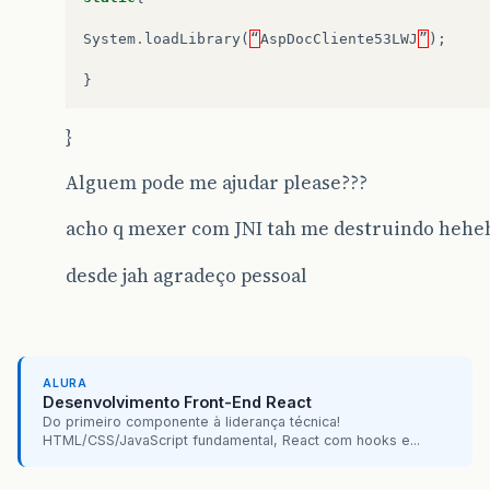
System
.
loadLibrary
(
“
AspDocCliente53LWJ
”
);
}
}
Alguem pode me ajudar please???
acho q mexer com JNI tah me destruindo heh
desde jah agradeço pessoal
ALURA
Desenvolvimento Front-End React
Do primeiro componente à liderança técnica!
HTML/CSS/JavaScript fundamental, React com hooks e...