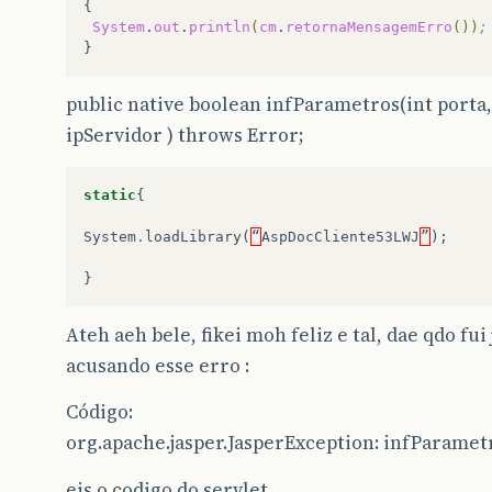
System
.
out
.
println
(
cm
.
retornaMensagemErro
())
;
public native boolean infParametros(int porta
ipServidor ) throws Error;
static
{
System
.
loadLibrary
(
“
AspDocCliente53LWJ
”
);
}
Ateh aeh bele, fikei moh feliz e tal, dae qdo fui
acusando esse erro :
Código:
org.apache.jasper.JasperException: infParamet
eis o codigo do servlet