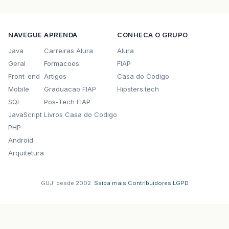
NAVEGUE
APRENDA
CONHECA O GRUPO
Java
Carreiras Alura
Alura
Geral
Formacoes
FIAP
Front-end
Artigos
Casa do Codigo
Mobile
Graduacao FIAP
Hipsters.tech
SQL
Pos-Tech FIAP
JavaScript
Livros Casa do Codigo
PHP
Android
Arquitetura
GUJ: desde 2002.
·
Saiba mais
·
Contribuidores
·
LGPD