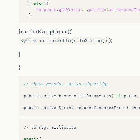
}
else
response
.
getWriter
()
.
println
(
ad
.
retornaMe
}catch (Exception e){
);
System.out.println(e.toString()
}
}
// Chama metodos nativos da Bridge
public
native
boolean
infParametros
(
int
porta
,
public
native
String
retornaMensagemErro
()
thr
//
Carrega
Biblioteca
static
{