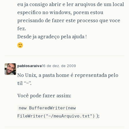
eu ja consigo abrir e ler aruqivos de um local
especifico no windows, porem estou
precisando de fazer este processo que voce
fez.
Desde ja agradeço pela ajuda !
pablosaraiva
16 de dez. de 2009
No Unix, a pasta home é representada pelo
til “~”.
Você pode fazer assim:
new BufferedWriter(new
);
FileWriter("~/meuArquivo.txt")