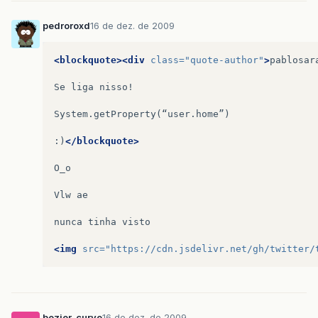
pedroroxd
16 de dez. de 2009
<blockquote><div
class=
"quote-author"
>
pablosar
Se
liga
nisso!

System.getProperty(“user.home”)

:)
</blockquote>
O_o

Vlw
ae

nunca
tinha
visto

<img
src=
"https://cdn.jsdelivr.net/gh/twitter/
bezier_curve
16 de dez. de 2009