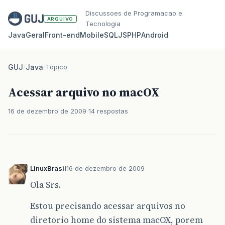
Discussoes de Programacao e
ARQUIVO
Tecnologia
Java
Geral
Front‑end
Mobile
SQL
JS
PHP
Android
GUJ
/
Java
/
Topico
Acessar arquivo no macOX
16 de dezembro de 2009
14 respostas
LinuxBrasil
16 de dezembro de 2009
Ola Srs.
Estou precisando acessar arquivos no
diretorio home do sistema macOX, porem