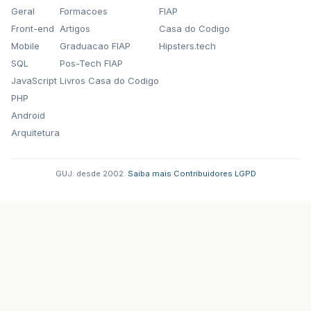
Geral
Formacoes
FIAP
Front-end
Artigos
Casa do Codigo
Mobile
Graduacao FIAP
Hipsters.tech
SQL
Pos-Tech FIAP
JavaScript
Livros Casa do Codigo
PHP
Android
Arquitetura
GUJ: desde 2002.
·
Saiba mais
·
Contribuidores
·
LGPD