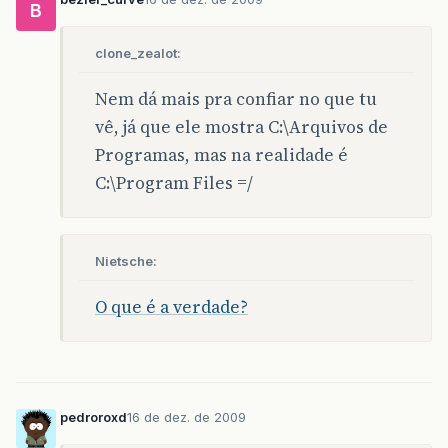
B
clone_zealot:
Nem dá mais pra confiar no que tu
vê, já que ele mostra C:\Arquivos de
Programas, mas na realidade é
C:\Program Files =/
Nietsche:
O que é a verdade?
pedroroxd
16 de dez. de 2009