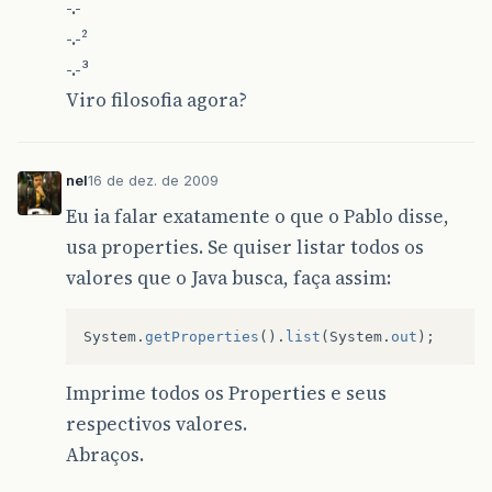
-.-
-.-²
-.-³
Viro filosofia agora?
nel
16 de dez. de 2009
Eu ia falar exatamente o que o Pablo disse,
usa properties. Se quiser listar todos os
valores que o Java busca, faça assim:
System
.
getProperties
().
list
(
System
.
out
);
Imprime todos os Properties e seus
respectivos valores.
Abraços.