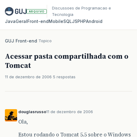
Discussoes de Programacao e
ARQUIVO
Tecnologia
Java
Geral
Front‑end
Mobile
SQL
JS
PHP
Android
GUJ
/
Front-end
/
Topico
Acessar pasta compartilhada com o
Tomcat
11 de dezembro de 2006
5 respostas
douglasrusso
11 de dezembro de 2006
Ola,
Estou rodando o Tomcat 5.5 sobre o Windows