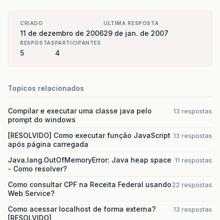
CRIADO
ULTIMA RESPOSTA
11 de dezembro de 2006
29 de jan. de 2007
RESPOSTAS
PARTICIPANTES
5
4
Topicos relacionados
Compilar e executar uma classe java pelo
13 respostas
prompt do windows
[RESOLVIDO] Como executar função JavaScript
13 respostas
após página carregada
Java.lang.OutOfMemoryError: Java heap space
11 respostas
- Como resolver?
Como consultar CPF na Receita Federal usando
22 respostas
Web Service?
Como acessar localhost de forma externa?
13 respostas
[RESOLVIDO]