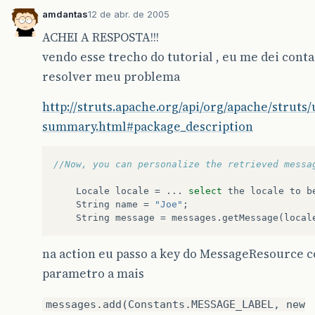
amdantas
12 de abr. de 2005
ACHEI A RESPOSTA!!!
vendo esse trecho do tutorial , eu me dei cont
resolver meu problema
http://struts.apache.org/api/org/apache/struts/
summary.html#package_description
//Now, you can personalize the retrieved messa
Locale
locale
=
...
select
the
locale
to
b
String
name
=
"Joe"
;
String
message
=
messages
.
getMessage
(
local
na action eu passo a key do MessageResource
parametro a mais
messages.add(Constants.MESSAGE_LABEL, new