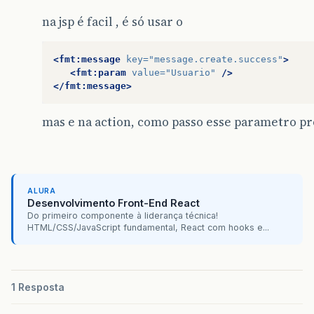
na jsp é facil , é só usar o
<fmt:message
key=
"message.create.success"
>
<fmt:param
value=
"Usuario"
/>
</fmt:message>
mas e na action, como passo esse parametro p
ALURA
Desenvolvimento Front-End React
Do primeiro componente à liderança técnica!
HTML/CSS/JavaScript fundamental, React com hooks e...
1 Resposta