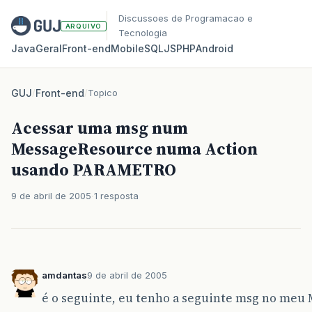
Discussoes de Programacao e
ARQUIVO
Tecnologia
Java
Geral
Front‑end
Mobile
SQL
JS
PHP
Android
GUJ
/
Front-end
/
Topico
Acessar uma msg num
MessageResource numa Action
usando PARAMETRO
9 de abril de 2005
1 resposta
amdantas
9 de abril de 2005
é o seguinte, eu tenho a seguinte msg no meu