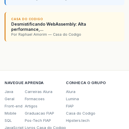
CASA DO CODIGO
Desmistificando WebAssembly: Alta
performance,...
Por Raphael Amorim — Casa do Codigo
NAVEGUE
APRENDA
CONHECA O GRUPO
Java
Carreiras Alura
Alura
Geral
Formacoes
Lumina
Front-end
Artigos
FIAP
Mobile
Graduacao FIAP
Casa do Codigo
SQL
Pos-Tech FIAP
Hipsters.tech
JavaScript
Livros Casa do Codigo