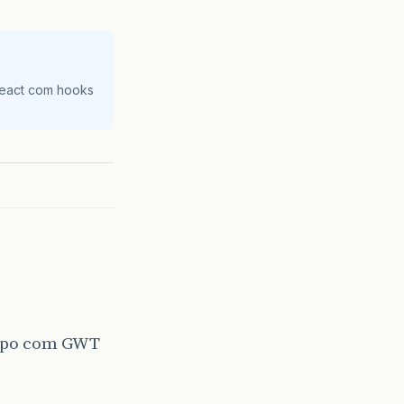
React com hooks
empo com GWT