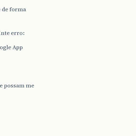
e de forma
inte erro:
oogle App
ue possam me