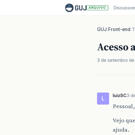
Discussoe
ARQUIVO
GUJ
Front-end
/
/
T
Acesso 
3 de setembro de
luizSC
3 d
L
Pessoal,
Vejo qu
ajuda.