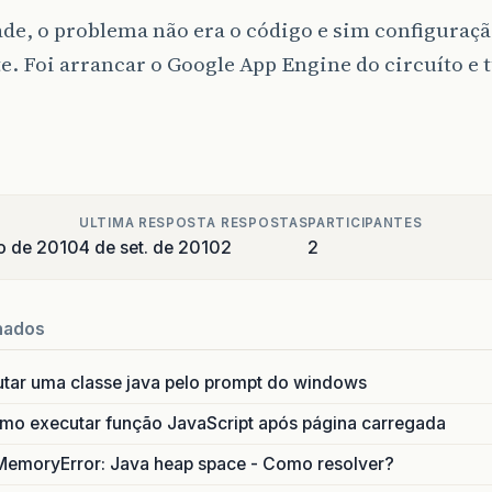
de, o problema não era o código e sim configuraçã
. Foi arrancar o Google App Engine do circuíto e
ULTIMA RESPOSTA
RESPOSTAS
PARTICIPANTES
o de 2010
4 de set. de 2010
2
2
nados
utar uma classe java pelo prompt do windows
o executar função JavaScript após página carregada
MemoryError: Java heap space - Como resolver?