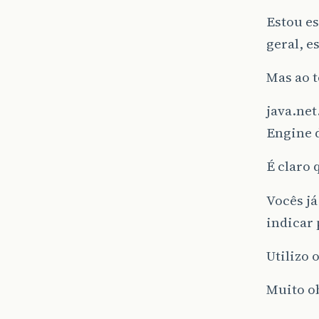
Estou e
geral, e
Mas ao t
java.net
Engine d
É claro 
Vocês j
indicar 
Utilizo 
Muito o