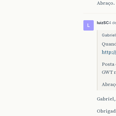
Abraço.
luizSC
4 de
L
Gabriel
Quand
http:
Posta 
GWT m
Abraç
Gabriel,
Obrigado