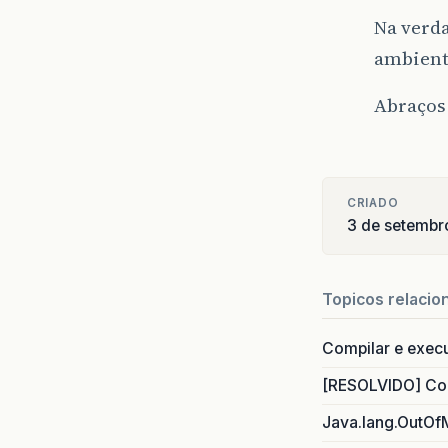
Na verda
ambiente
Abraços
CRIADO
3 de setembr
Topicos relacio
Compilar e exec
[RESOLVIDO] Com
Java.lang.OutOf