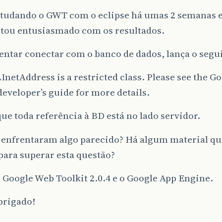
studando o GWT com o eclipse há umas 2 semanas 
stou entusiasmado com os resultados.
entar conectar com o banco de dados, lança o segu
.InetAddress is a restricted class. Please see the G
eveloper’s guide for more details.
que toda referência à BD está no lado servidor.
á enfrentaram algo parecido? Há algum material q
para superar esta questão?
o Google Web Toolkit 2.0.4 e o Google App Engine.
brigado!