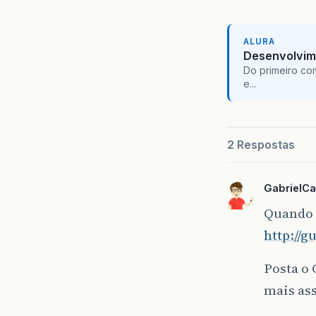
ALURA
Desenvolvim
Do primeiro co
e...
2 Respostas
GabrielCar
Quando 
http://g
Posta o
mais ass