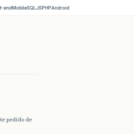
t‑end
Mobile
SQL
JS
PHP
Android
te pedido de