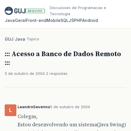
Discussoes de Programacao e
ARQUIVO
Tecnologia
Java
Geral
Front‑end
Mobile
SQL
JS
PHP
Android
GUJ
/
Java
/
Topico
::: Acesso a Banco de Dados Remoto
:::
5 de outubro de 2004
2 respostas
LeandroSeverino
5 de outubro de 2004
L
Colegas,
Estou desenvolvendo um sistema(Java Swing)