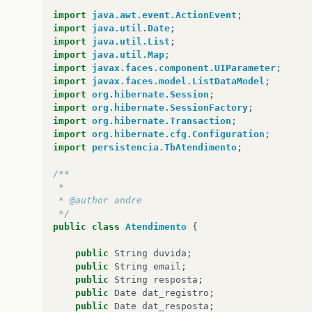
// Datepicker
import
java.awt.event.ActionEvent
;
$
(
'#datepicker'
).
datepicker
({
import
java.util.Date
;
inline
:
true
import
java.util.List
;
});
import
java.util.Map
;
import
javax.faces.component.UIParameter
;
// Slider
import
javax.faces.model.ListDataModel
;
$
(
'#slider'
).
slider
({
import
org.hibernate.Session
;
range
:
true
,
import
org.hibernate.SessionFactory
;
values
:
[
17
,
67
]
import
org.hibernate.Transaction
;
});
import
org.hibernate.cfg.Configuration
;
import
persistencia.TbAtendimento
;
// Progressbar
$
(
"#progressbar"
).
progressbar
(
/**
value
:
20
 *
});
 * @author andre
 */
//hover states on the static w
public
class
Atendimento
{
$
(
'#dialog_link, ul#icons li'
)
function
()
{
$
(
this
).
addClass
(
public
String
duvida
;
function
()
{
$
(
this
).
removeCla
public
String
email
;
);
public
String
resposta
;
public
Date
dat_registro
;
});
public
Date
dat_resposta
;