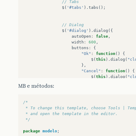
// Tabs
$
(
'#tabs'
).
tabs
();
// Dialog
$
(
'#dialog'
).
dialog
({
autoOpen
:
false
,
width
:
600
,
buttons
:
{
"Ok"
:
function
()
{
$
(
this
).
dialog
(
"cl
},
"Cancel"
:
function
()
{
$
(
this
).
dialog
(
"cl
}
MB e métodos:
}
});
/*
// Dialog Link
 * To change this template, choose Tools | Tem
$
(
'#dialog_link'
).
click
(
functi
 * and open the template in the editor.
$
(
'#dialog'
).
dialog
(
'open'
 */
return
false
;
});
package
modelo
;