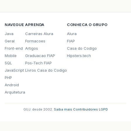
     * @param id the id to set
     */
public
void
setId
(
int
id
)
{
this
.
id
=
id
;
}
NAVEGUE
APRENDA
CONHECA O GRUPO
Java
Carreiras Alura
Alura
public
String
CadastraDuvida
(){
Configuration
cfg
=
new
Configuration
();
Geral
Formacoes
FIAP
cfg
.
configure
();
//procura hiber.cfg.xml na 
Front-end
Artigos
Casa do Codigo
SessionFactory
sessionFactory
=
cfg
.
buildSe
Mobile
Graduacao FIAP
Hipsters.tech
//obter objeto de sessao
SQL
Pos-Tech FIAP
Session
sessaoHib
=
sessionFactory
.
openSess
JavaScript
Livros Casa do Codigo
//abrindo transacao
PHP
Transaction
tx
=
sessaoHib
.
beginTransaction
Android
Arquitetura
//criar objetos transientes
TbAtendimento
at
=
new
TbAtendimento
();
GUJ: desde 2002.
·
Saiba mais
·
Contribuidores
·
LGPD
at
.
setTxEmailVisitante
(
email
);
at
.
setTxDuvida
(
duvida
);
at
.
setDtRegistro
(
new
Date
());