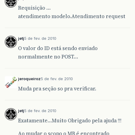
r
Requisição …
<
h:message
for
public
void
setEmail
(
String
email
)
{
<
h:commandButt
atendimento modelo.Atendimento request
this
.
email
=
email
;
<
h:commandButt
}
</
h:panelGrid
>
</
h:form
>
/**
jetj
5 de fev. de 2010
     * @return the resposta
</
fieldset
>
     */
O valor do ID está sendo enviado
</
div
>
public
String
getResposta
()
{
<
div
id
=
"tabs-2"
>
normalmente no POST…
return
resposta
;
}
<
h:form
>
/**
<
fieldset
>
jeroqueiroz
5 de fev. de 2010
     * @param resposta the resposta to set
<
legend
>
Cadastro d
     */
Muda pra seção so pra verificar.
<
h:panelGrid
colum
public
void
setResposta
(
String
resposta
)
{
<
h:outputLabel
this
.
resposta
=
resposta
;
<
h:inputText
i
}
r
jetj
5 de fev. de 2010
<
h:message
for
/**
Exatamente…Muito Obrigado pela ajuda !!!
     * @return the dat_registro
<
h:outputLabel
     */
<
h:inputTextar
public
Date
getDat_registro
()
{
Ao mudar o scopo o MB é encontrado