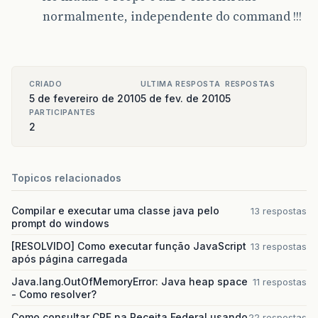
return
dat_registro
;
normalmente, independente do command !!!
}
<
h:message
for
<
h:commandButt
/**
     * @param dat_registro the dat_registro to
<
h:commandButt
     */
</
h:panelGrid
>
CRIADO
ULTIMA RESPOSTA
RESPOSTAS
public
void
setDat_registro
(
Date
dat_regis
</
fieldset
>
5 de fevereiro de 2010
5 de fev. de 2010
5
this
.
dat_registro
=
dat_registro
;
<
h:messages
></
h:messag
PARTICIPANTES
}
</
h:form
>
2
</
div
>
/**
<
div
id
=
"tabs-3"
>
     * @return the dat_resposta
<
h:form
>
     */
<
h:panelGrid
>
Topicos relacionados
public
Date
getDat_resposta
()
{
<
h:dataTable
i
return
dat_resposta
;
<
f:facet
n
}
Compilar e executar uma classe java pelo
13 respostas
</
f:facet
>
prompt do windows
<
h:column
>
/**
<
f:fac
[RESOLVIDO] Como executar função JavaScript
13 respostas
     * @param dat_resposta the dat_resposta to
<
h
após página carregada
     */
</
f:fa
public
void
setDat_resposta
(
Date
dat_respo
Java.lang.OutOfMemoryError: Java heap space
11 respostas
<
h:out
this
.
dat_resposta
=
dat_resposta
;
- Como resolver?
</
h:column
}
<
h:column
>
Como consultar CPF na Receita Federal usando
22 respostas