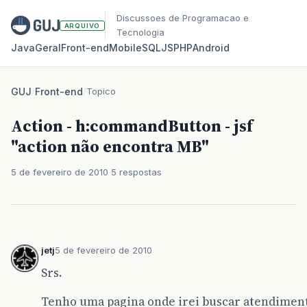
Discussoes de Programacao e
ARQUIVO
Tecnologia
Java
Geral
Front‑end
Mobile
SQL
JS
PHP
Android
GUJ
/
Front-end
/
Topico
Action - h:commandButton - jsf
"action não encontra MB"
5 de fevereiro de 2010
5 respostas
jetj
5 de fevereiro de 2010
Srs.
Tenho uma pagina onde irei buscar atendiment