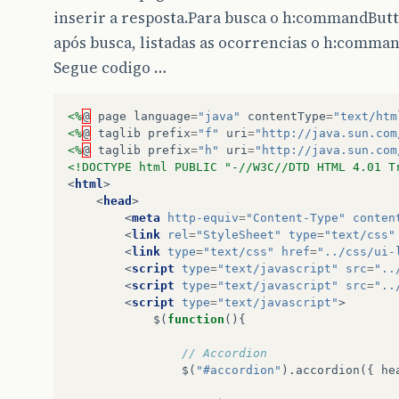
inserir a resposta.Para busca o h:commandBu
após busca, listadas as ocorrencias o h:comma
Segue codigo …
<%
@
page
language
=
"java"
contentType
=
"text/htm
<%
@
taglib
prefix
=
"f"
uri
=
"http://java.sun.com
<%
@
taglib
prefix
=
"h"
uri
=
"http://java.sun.com
<!DOCTYPE html PUBLIC "-//W3C//DTD HTML 4.01 T
<
html
>
<
head
>
<
meta
http-equiv
=
"Content-Type"
conten
<
link
rel
=
"StyleSheet"
type
=
"text/css"
<
link
type
=
"text/css"
href
=
"../css/ui-
<
script
type
=
"text/javascript"
src
=
"..
<
script
type
=
"text/javascript"
src
=
"..
<
script
type
=
"text/javascript"
>
$
(
function
(){
// Accordion
$
(
"#accordion"
).
accordion
({
he