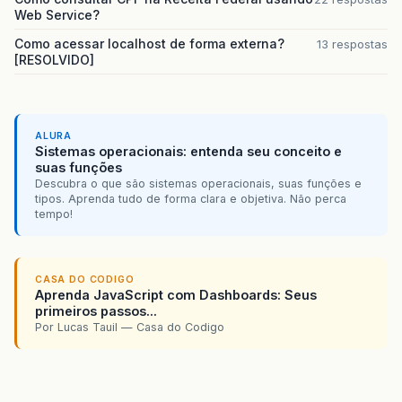
<
f:fac
Web Service?
<
h
/**
</
f:fa
Como acessar localhost de forma externa?
13 respostas
     * @return the model
<
h:out
[RESOLVIDO]
     */
</
h:column
public
ListDataModel
getModel
()
{
return
model
;
<
h:column
>
}
<
h:com
ALURA
<
f
Sistemas operacionais: entenda seu conceito e
/**
</
h:co
suas funções
     * @param model the model to set
<
h:com
Descubra o que são sistemas operacionais, suas funções e
     */
</
h:column
tipos. Aprenda tudo de forma clara e objetiva. Não perca
public
void
setModel
(
ListDataModel
model
)
</
h:dataTable
>
tempo!
this
.
model
=
model
;
</
h:panelGrid
>
}
<
h:messages
></
h:messag
/**
</
h:form
></
div
>
CASA DO CODIGO
     * @return the id
Aprenda JavaScript com Dashboards: Seus
</
div
>
     */
primeiros passos...
</
f:view
>
public
int
getId
()
{
Por Lucas Tauil — Casa do Codigo
</
body
>
return
id
;
</
html
>
}
/**