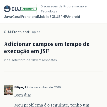
Discussoes de Programacao e
ARQUIVO
Tecnologia
Java
Geral
Front‑end
Mobile
SQL
JS
PHP
Android
GUJ
/
Front-end
/
Topico
Adicionar campos em tempo de
execução em JSF
2 de setembro de 2010
2 respostas
Filipe_A
2 de setembro de 2010
Bom dia!
Meu problema é o seguinte, tenho um