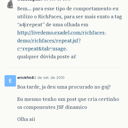
Bem… para esse tipo de comportamento eu
utilizo o RichFaces, para ser mais exato a tag
“a4j:repeat” de uma olhada em
http://livedemo.exadel.com/richfaces-
demo/richfaces/repeat.jsf?
c=repeat&tab=usage
.
qualquer dúvida poste ai!
erickfm8
2 de set. de 2010
E
Boa tarde, ja deu uma procurado no guj?
Eu mesmo tenho um post que cria certinho
os componentes JSF dinamico
Olha aii