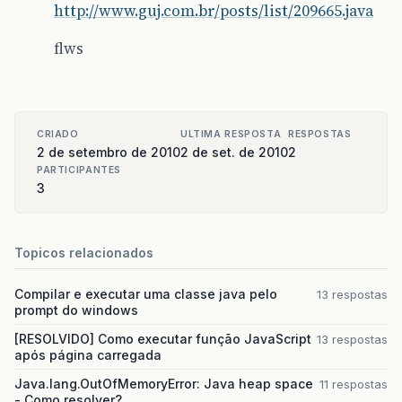
http://www.guj.com.br/posts/list/209665.java
flws
CRIADO
ULTIMA RESPOSTA
RESPOSTAS
2 de setembro de 2010
2 de set. de 2010
2
PARTICIPANTES
3
Topicos relacionados
Compilar e executar uma classe java pelo
13 respostas
prompt do windows
[RESOLVIDO] Como executar função JavaScript
13 respostas
após página carregada
Java.lang.OutOfMemoryError: Java heap space
11 respostas
- Como resolver?