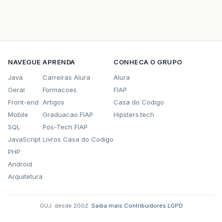
NAVEGUE
APRENDA
CONHECA O GRUPO
Java
Carreiras Alura
Alura
Geral
Formacoes
FIAP
Front-end
Artigos
Casa do Codigo
Mobile
Graduacao FIAP
Hipsters.tech
SQL
Pos-Tech FIAP
JavaScript
Livros Casa do Codigo
PHP
Android
Arquitetura
GUJ: desde 2002.
·
Saiba mais
·
Contribuidores
·
LGPD