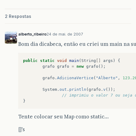
protected
void
paintComponent
(
Graphics
{
2 Respostas
// Não se pode mudar o estado do o
Graphics2D
g2d
=
(
Graphics2D
)
g
.
cr
alberto_ribeiro
24 de mai. de 2007
g2d
.
setColor
(
Color
.
black
);
g2d
.
drawArc
(
15
,
35
,
80
,
80
,
0
,
360
);
Bom dia dicabeca, então eu criei um main na sua
}
}
public
static
void
main
(
String
[]
args
)
{
grafo
grafo
=
new
grafo
();
}
grafo
.
AdicionaVertice
(
"Alberto"
,
123.2
System
.
out
.
println
(
grafo
.
v
());
// imprimiu o valor 7 ou seja 
}
Tente colocar seu Map como static…
[]'s