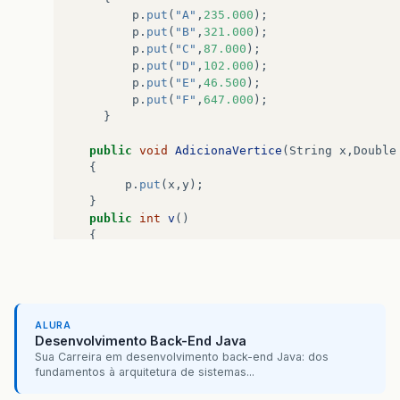
p
.
put
(
"A"
,
235.000
);
p
.
put
(
"B"
,
321.000
);
p
.
put
(
"C"
,
87.000
);
p
.
put
(
"D"
,
102.000
);
p
.
put
(
"E"
,
46.500
);
p
.
put
(
"F"
,
647.000
);
}
public
void
AdicionaVertice
(
String
x
,
Double
{
p
.
put
(
x
,
y
);
}
public
int
v
()
{
tam
=
p
.
size
();
return
tam
;
}
public
class
visualizacaoGrafo
extends
JPanel
ALURA
{
Desenvolvimento Back-End Java
Sua Carreira em desenvolvimento back-end Java: dos
private
static
final
long
serialVersionUID
fundamentos à arquitetura de sistemas...