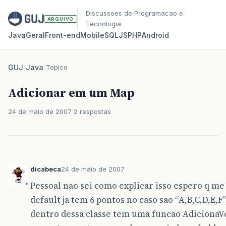
Discussoes de Programacao e
ARQUIVO
Tecnologia
Java
Geral
Front‑end
Mobile
SQL
JS
PHP
Android
GUJ
/
Java
/
Topico
Adicionar em um Map
24 de maio de 2007
2 respostas
dicabeca
24 de maio de 2007
Pessoal nao sei como explicar isso espero q me
default ja tem 6 pontos no caso sao “A,B,C,D,E,
dentro dessa classe tem uma funcao AdicionaV