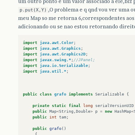
um outro ponto e um valor associado a ele,blz
,O problema e q qnd vou ver uma o
p.put(X,Y)
meu Map so me retorna 6,correspondentes aos p
adicionando ou se nao estou retornando direit
import
java.awt.Color
;
import
java.awt.Graphics
;
import
java.awt.Graphics2D
;
import
javax.swing.*
;
//JPanel;
import
java.io.Serializable
;
import
java.util.*
;
public
class
grafo
implements
Serializable
{
private
static
final
long
serialVersionUID
public
Map
<
String
,
Double
>
p
=
new
HashMap
<
public
int
tam
;
public
grafo
()
{