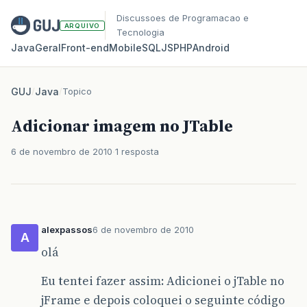
Discussoes de Programacao e
ARQUIVO
Tecnologia
Java
Geral
Front‑end
Mobile
SQL
JS
PHP
Android
GUJ
/
Java
/
Topico
Adicionar imagem no JTable
6 de novembro de 2010
1 resposta
alexpassos
6 de novembro de 2010
A
olá
Eu tentei fazer assim: Adicionei o jTable no
jFrame e depois coloquei o seguinte código