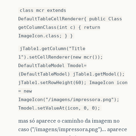
class mcr extends
DefaultTableCellRenderer{ public Class
getColumnClass(int c) { return
ImageIcon.class; } }
jTable1.getColumn("Title
1").setCellRenderer(new mcr());
DefaultTableModel Tmodel=
(DefaultTableModel) jTable1.getModel();
jTable1.setRowHeight(60); ImageIcon icon
= new
ImageIcon("/imagens/impressora.png");
Tmodel.setValueAt(icon, 0, 0);
mas só aparece o caminho da imagem no
caso ("/imagens/impressora.png")… aparece