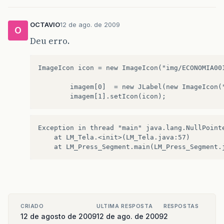
OCTAVIO
12 de ago. de 2009
O
Deu erro.
ImageIcon icon = new ImageIcon("img/ECONOMIA001
		imagem[0]  = new JLabel(new ImageIcon("img/ECONOMIA001.jpg"));

Exception in thread "main" java.lang.NullPointe
	at LM_Tela.<init>(LM_Tela.java:57)

CRIADO
ULTIMA RESPOSTA
RESPOSTAS
12 de agosto de 2009
12 de ago. de 2009
2