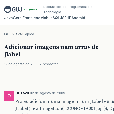
Discussoes de Programacao e
ARQUIVO
Tecnologia
Java
Geral
Front‑end
Mobile
SQL
JS
PHP
Android
GUJ
/
Java
/
Topico
Adicionar imagens num array de
jlabel
12 de agosto de 2009
2 respostas
OCTAVIO
12 de agosto de 2009
O
Pra eu adicionar uma imagem num JLabel eu u
JLabel(new ImageIcon("ECONOMIA001.jpg")); E 