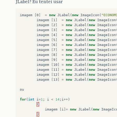
JLabel? Eu tentei usar
imagem
[
0
]
=
new
JLabel
(
new
ImageIcon
(
"ECONOM
imagem
[
1
]
=
new
JLabel
(
new
ImageIcon
imagem
[
2
]
=
new
JLabel
(
new
ImageIcon
imagem
[
3
]
=
new
JLabel
(
new
ImageIcon
imagem
[
4
]
=
new
JLabel
(
new
ImageIcon
imagem
[
5
]
=
new
JLabel
(
new
ImageIcon
imagem
[
6
]
=
new
JLabel
(
new
ImageIcon
imagem
[
7
]
=
new
JLabel
(
new
ImageIcon
imagem
[
8
]
=
new
JLabel
(
new
ImageIcon
imagem
[
9
]
=
new
JLabel
(
new
ImageIcon
imagem
[
10
]
=
new
JLabel
(
new
ImageIcon
imagem
[
11
]
=
new
JLabel
(
new
ImageIcon
imagem
[
12
]
=
new
JLabel
(
new
ImageIcon
imagem
[
13
]
=
new
JLabel
(
new
ImageIcon
ou
for
(
int
i
=
1
;
i
<
14
;
i
++
)
{
imagem
[
i
]=
new
JLabel
(
new
ImageIc
}