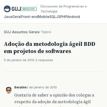
Discussoes de Programacao e
ARQUIVO
Tecnologia
Java
Geral
Front‑end
Mobile
SQL
JS
PHP
Android
GUJ
/
Assuntos Gerais
/
Topico
Adoção da metodologia ágeil BDD
em projetos de softwares
5 de janeiro de 2010
2 respostas
Berable
5 de janeiro de 2010
Gostaria de saber a opinião dos colegas a
respeito da adoção da metodologia ágil