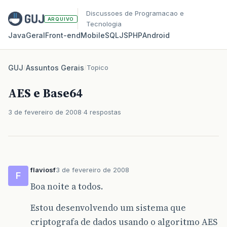
Discussoes de Programacao e
ARQUIVO
Tecnologia
Java
Geral
Front‑end
Mobile
SQL
JS
PHP
Android
GUJ
/
Assuntos Gerais
/
Topico
AES e Base64
3 de fevereiro de 2008
4 respostas
flaviosf
3 de fevereiro de 2008
F
Boa noite a todos.
Estou desenvolvendo um sistema que
criptografa de dados usando o algoritmo AES