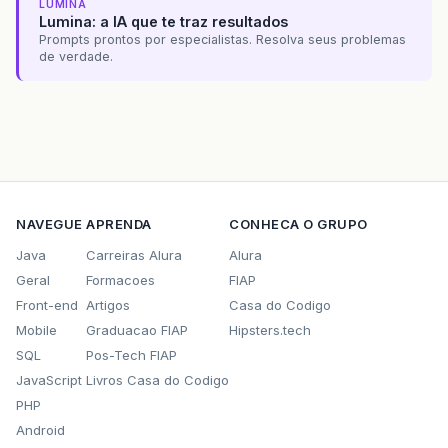
LUMINA
Lumina: a IA que te traz resultados
Prompts prontos por especialistas. Resolva seus problemas
de verdade.
NAVEGUE
APRENDA
CONHECA O GRUPO
Java
Carreiras Alura
Alura
Geral
Formacoes
FIAP
Front-end
Artigos
Casa do Codigo
Mobile
Graduacao FIAP
Hipsters.tech
SQL
Pos-Tech FIAP
JavaScript
Livros Casa do Codigo
PHP
Android