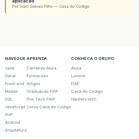
aplicacao
Por Ivam Galvao Filho — Casa do Codigo
NAVEGUE
APRENDA
CONHECA O GRUPO
Java
Carreiras Alura
Alura
Geral
Formacoes
Lumina
Front-end
Artigos
FIAP
Mobile
Graduacao FIAP
Casa do Codigo
SQL
Pos-Tech FIAP
Hipsters.tech
JavaScript
Livros Casa do Codigo
PHP
Android
Arquitetura