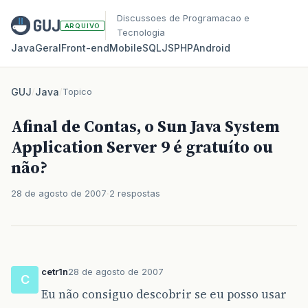
Discussoes de Programacao e
ARQUIVO
Tecnologia
Java
Geral
Front‑end
Mobile
SQL
JS
PHP
Android
GUJ
/
Java
/
Topico
Afinal de Contas, o Sun Java System
Application Server 9 é gratuíto ou
não?
28 de agosto de 2007
2 respostas
cetr1n
28 de agosto de 2007
C
Eu não consiguo descobrir se eu posso usar