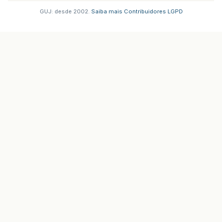
GUJ: desde 2002.
·
Saiba mais
·
Contribuidores
·
LGPD