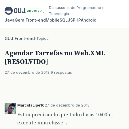
Discussoes de Programacao e
ARQUIVO
Tecnologia
Java
Geral
Front‑end
Mobile
SQL
JS
PHP
Android
GUJ
/
Front-end
/
Topico
Agendar Tarrefas no Web.XML
[RESOLVIDO]
27 de dezembro de 2013
9 respostas
MarcolaLipe10
27 de dezembro de 2013
Estou precisando que todo dia as 10:00h ,
execute uma classe …