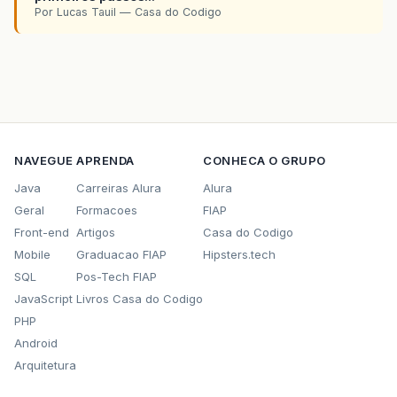
Por Lucas Tauil — Casa do Codigo
NAVEGUE
APRENDA
CONHECA O GRUPO
Java
Carreiras Alura
Alura
Geral
Formacoes
FIAP
Front-end
Artigos
Casa do Codigo
Mobile
Graduacao FIAP
Hipsters.tech
SQL
Pos-Tech FIAP
JavaScript
Livros Casa do Codigo
PHP
Android
Arquitetura