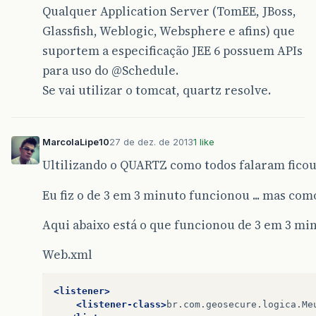
Qualquer Application Server (TomEE, JBoss,
Glassfish, Weblogic, Websphere e afins) que
suportem a especificação JEE 6 possuem APIs
para uso do
@Schedule
.
Se vai utilizar o tomcat, quartz resolve.
MarcolaLipe10
27 de dez. de 2013
1 like
Ultilizando o QUARTZ como todos falaram fico
Eu fiz o de 3 em 3 minuto funcionou ... mas com
Aqui abaixo está o que funcionou de 3 em 3 minu
Web.xml
<listener>
<listener-class>
br.com.geosecure.logica.Me