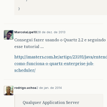
}
/* Iniciar execução do Scheduler */
MeuScheduler
.
sched
.
start
();
}
catch
(
Exception
e
)
{
MarcolaLipe10
28 de dez. de 2013
System
.
out
.
println
(
"\n\nErro ao ten
e
.
printStackTrace
();
Consegui fazer usando o Quartz 2.2 e seguindo
}
esse tutorial …
}
http://imasters.com.br/artigo/23593/java/enten
public
void
contextInitialized
(
Servle
como-funciona-o-quartz-enterprise-job-
try
{
scheduler/
init
();
}
catch
(
Exception
ex
)
{
ex
.
getStackTrace
();
}
rodrigo.uchoa
2 de jan. de 2014
}
Qualquer Application Server
public
void
contextDestroyed
(
ServletC
// Finaliza o schedule