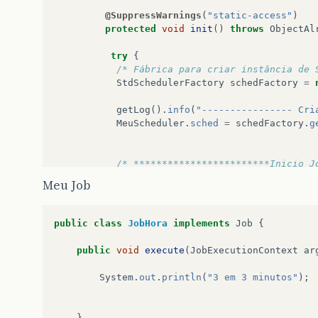
@SuppressWarnings
(
"static-access"
)
protected
void
init
()
throws
ObjectAl
try
{
/* Fábrica para criar instância de 
StdSchedulerFactory
schedFactory
=
getLog
().
info
(
"---------------- Cri
MeuScheduler
.
sched
=
schedFactory
.
g
/* ************************Inicio J
getLog
().
info
(
"---------------- Cri
Meu Job
JobDetail
jobHora
=
new
JobDetail
(
"
getLog
().
info
(
"---------------- Cri
public
class
JobHora
implements
Job
{
SimpleTrigger
sptJobHora
=
new
Simp
public
void
execute
(
JobExecutionContext
ar
getLog
().
info
(
"---------------- Faz
sched
.
scheduleJob
(
jobHora
,
sptJobH
System
.
out
.
println
(
"3 em 3 minutos"
);
/* ************************ Fim Job
}