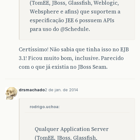
(TomEE, JBoss, Glassfish, Weblogic,
restart
();
Websphere e afins) que suportem a
}
especificação JEE 6 possuem APIs
para uso do
@Schedule
.
public
void
restart
()
{
try
{
MeuScheduler
.
sched
.
shutdown
(
true
}
catch
(
Exception
ex
)
{
Certíssimo! Não sabia que tinha isso no EJB
getLog
().
error
(
"Erro ao tentar rein
3.1! Ficou muito bom, inclusive. Parecido
getLog
().
error
(
ex
.
getMessage
(),
ex
)
}
com o que já existia no JBoss Seam.
}
protected
Logger
getLog
()
{
drsmachado
2 de jan. de 2014
if
(
this
.
log
==
null
)
{
this
.
log
=
Logger
.
getLogger
(
"AÇÃO :
rodrigo.uchoa:
}
return
this
.
log
;
}
Qualquer Application Server
}
(TomEE, JBoss, Glassfish,