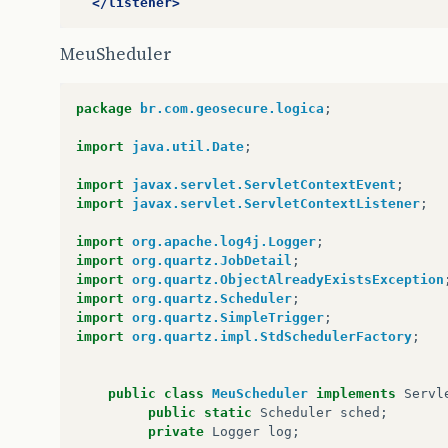
</listener>
MeuSheduler
package
br.com.geosecure.logica
;
import
java.util.Date
;
import
javax.servlet.ServletContextEvent
;
import
javax.servlet.ServletContextListener
;
import
org.apache.log4j.Logger
;
import
org.quartz.JobDetail
;
import
org.quartz.ObjectAlreadyExistsException
import
org.quartz.Scheduler
;
import
org.quartz.SimpleTrigger
;
import
org.quartz.impl.StdSchedulerFactory
;
public
class
MeuScheduler
implements
Servl
public
static
Scheduler
sched
;
private
Logger
log
;