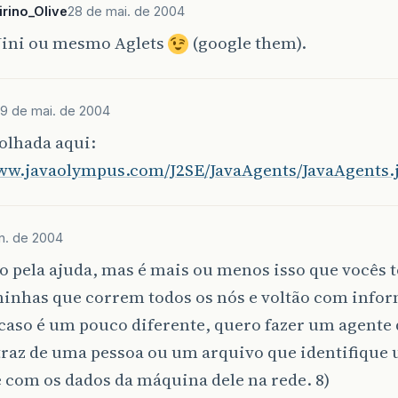
irino_Olive
28 de mai. de 2004
Jini ou mesmo Aglets
(google them).
9 de mai. de 2004
olhada aqui:
www.javaolympus.com/J2SE/JavaAgents/JavaAgents.
un. de 2004
 pela ajuda, mas é mais ou menos isso que vocês 
inhas que correm todos os nós e voltão com info
caso é um pouco diferente, quero fazer um agente
traz de uma pessoa ou um arquivo que identifique
 com os dados da máquina dele na rede. 8)