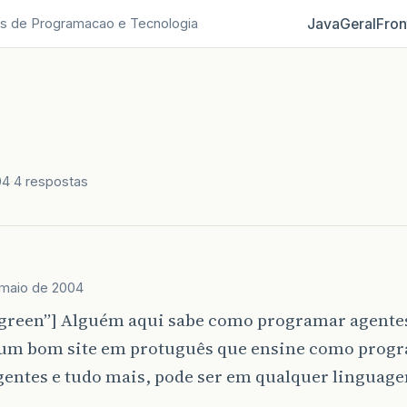
Java
Geral
Fron
s de Programacao e Tecnologia
04
4 respostas
 maio de 2004
“green”] Alguém aqui sabe como programar agentes
m bom site em protuguês que ensine como progr
gentes e tudo mais, pode ser em qualquer linguagem