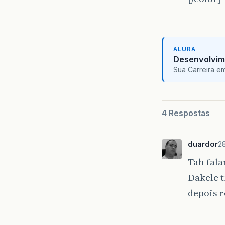
ALURA
Desenvolvim
Sua Carreira e
4 Respostas
duardor
2
Tah fal
Dakele t
depois 