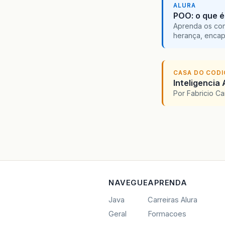
ALURA
POO: o que é
Aprenda os con
herança, encap
CASA DO COD
Inteligencia 
Por Fabricio C
NAVEGUE
APRENDA
Java
Carreiras Alura
Geral
Formacoes