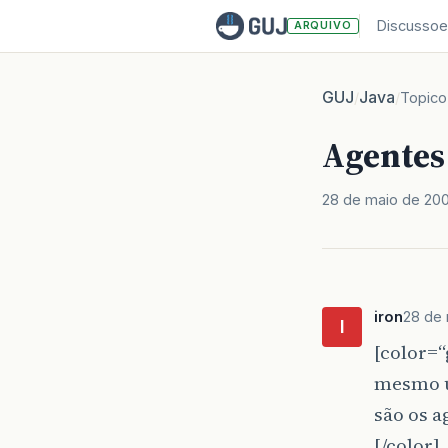
Discussoe
ARQUIVO
GUJ
Java
/
/
Topico
Agentes
28 de maio de 20
iron
28 de
I
[color=
mesmo u
são os a
[/color]