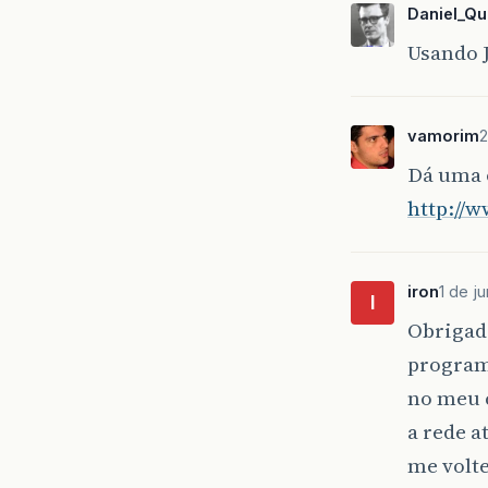
Daniel_Qu
Usando 
vamorim
2
Dá uma 
http://
iron
1 de j
I
Obrigado
program
no meu 
a rede a
me volte