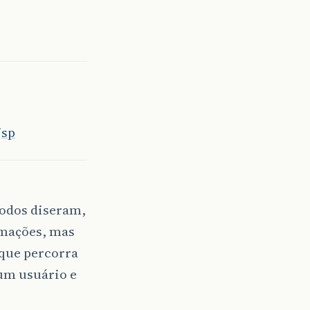
jsp
todos diseram,
rmações, mas
 que percorra
 um usuário e