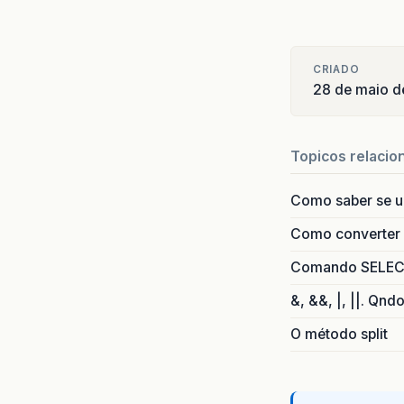
CRIADO
28 de maio 
Topicos relacio
Como saber se 
Como converter i
Comando SELECT 
&, &&, |, ||. Qnd
O método split