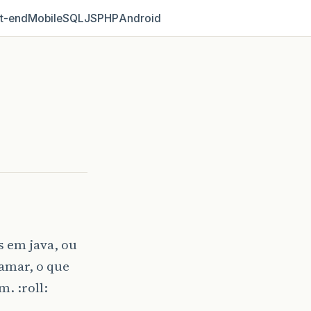
t‑end
Mobile
SQL
JS
PHP
Android
 em java, ou
amar, o que
. :roll: