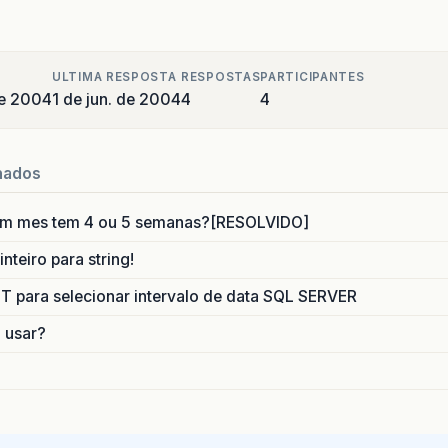
ULTIMA RESPOSTA
RESPOSTAS
PARTICIPANTES
de 2004
1 de jun. de 2004
4
4
nados
um mes tem 4 ou 5 semanas?[RESOLVIDO]
nteiro para string!
para selecionar intervalo de data SQL SERVER
o usar?