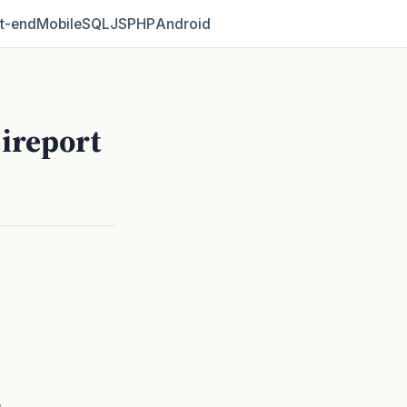
t‑end
Mobile
SQL
JS
PHP
Android
ireport
: