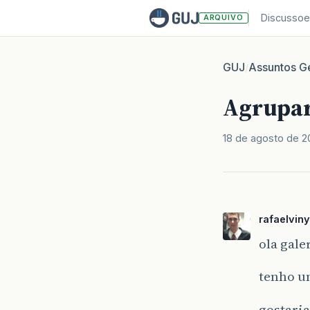
Discussoe
ARQUIVO
GUJ
Assuntos Ge
/
Agrupar
18 de agosto de 2
rafaelviny
ola gale
tenho u
gostaria