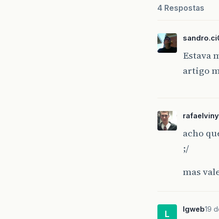
4 Respostas
sandro.ci
Estava 
artigo 
rafaelviny
acho que
;/
mas val
lgweb
19 d
L