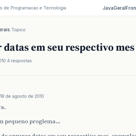
Java
Geral
Fron
s de Programacao e Tecnologia
rais
/
Topico
 datas em seu respectivo mes 
010
4 respostas
18 de agosto de 2010
ra.
m pequeno proglema…
 de agrupar datas em seu respectivo mes, exemplo