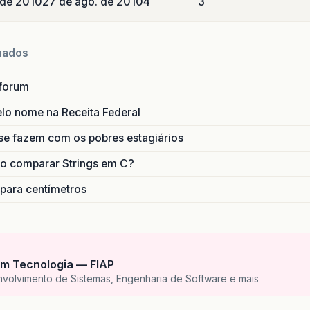
 de 2010
27 de ago. de 2010
4
3
nados
forum
lo nome na Receita Federal
se fazem com os pobres estagiários
o comparar Strings em C?
 para centímetros
m Tecnologia — FIAP
nvolvimento de Sistemas, Engenharia de Software e mais