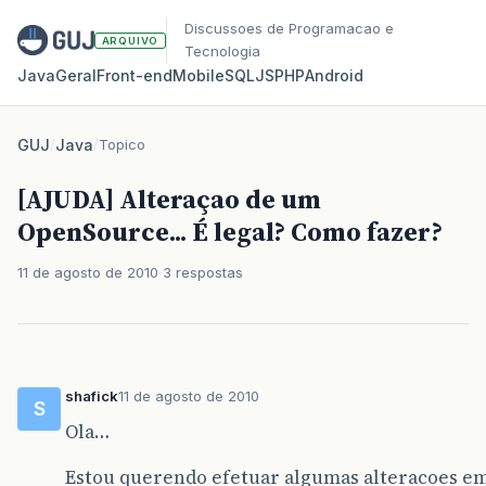
Discussoes de Programacao e
ARQUIVO
Tecnologia
Java
Geral
Front‑end
Mobile
SQL
JS
PHP
Android
GUJ
/
Java
/
Topico
[AJUDA] Alteraçao de um
OpenSource... É legal? Como fazer?
11 de agosto de 2010
3 respostas
shafick
11 de agosto de 2010
S
Ola…
Estou querendo efetuar algumas alteracoes e