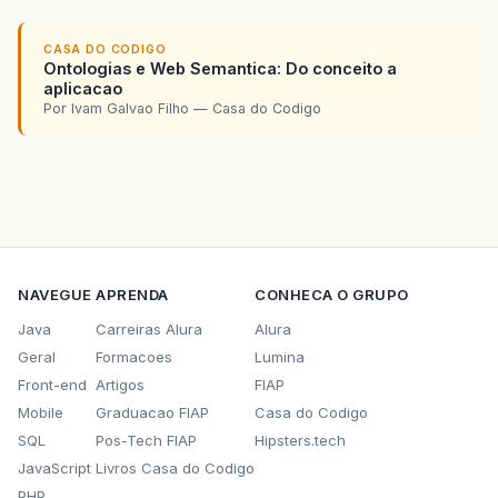
CASA DO CODIGO
Ontologias e Web Semantica: Do conceito a
aplicacao
Por Ivam Galvao Filho — Casa do Codigo
NAVEGUE
APRENDA
CONHECA O GRUPO
Java
Carreiras Alura
Alura
Geral
Formacoes
Lumina
Front-end
Artigos
FIAP
Mobile
Graduacao FIAP
Casa do Codigo
SQL
Pos-Tech FIAP
Hipsters.tech
JavaScript
Livros Casa do Codigo
PHP