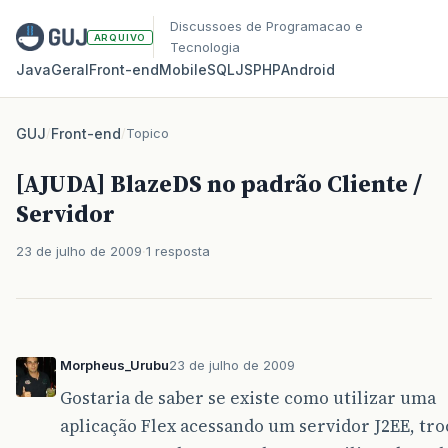
Discussoes de Programacao e
ARQUIVO
Tecnologia
Java
Geral
Front‑end
Mobile
SQL
JS
PHP
Android
GUJ
/
Front-end
/
Topico
[AJUDA] BlazeDS no padrão Cliente /
Servidor
23 de julho de 2009
1 resposta
Morpheus_Urubu
23 de julho de 2009
Gostaria de saber se existe como utilizar uma
aplicação Flex acessando um servidor J2EE, tr