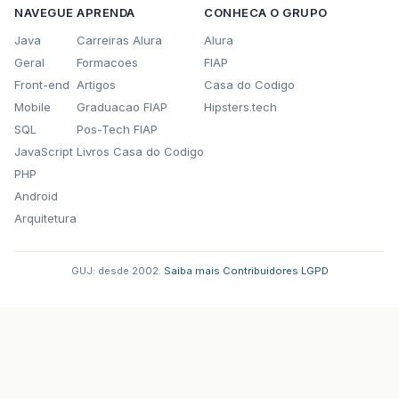
NAVEGUE
APRENDA
CONHECA O GRUPO
Java
Carreiras Alura
Alura
Geral
Formacoes
FIAP
Front-end
Artigos
Casa do Codigo
Mobile
Graduacao FIAP
Hipsters.tech
SQL
Pos-Tech FIAP
JavaScript
Livros Casa do Codigo
PHP
Android
Arquitetura
GUJ: desde 2002.
·
Saiba mais
·
Contribuidores
·
LGPD