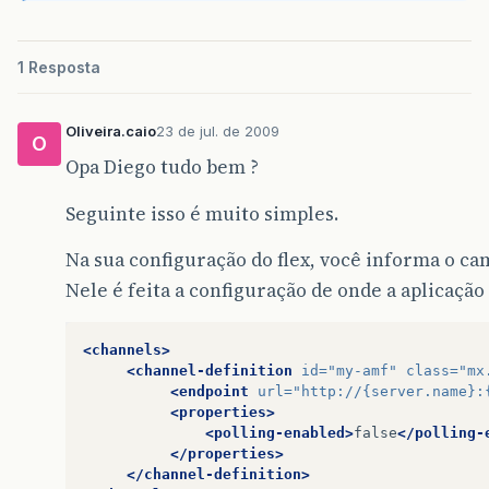
1 Resposta
Oliveira.caio
23 de jul. de 2009
O
Opa Diego tudo bem ?
Seguinte isso é muito simples.
Na sua configuração do flex, você informa o c
Nele é feita a configuração de onde a aplicação 
<channels>
<channel-definition
id=
"my-amf"
class=
"mx
<endpoint
url=
"http://{server.name}:
<properties>
<polling-enabled>
false
</polling-
</properties>
</channel-definition>