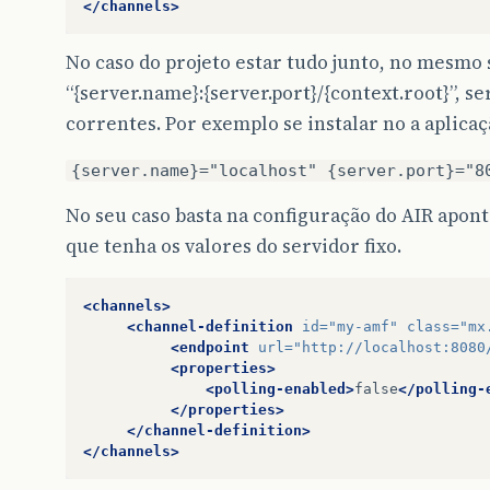
</channels>
No caso do projeto estar tudo junto, no mesmo
“{server.name}:{server.port}/{context.root}”, se
correntes. Por exemplo se instalar no a aplica
{server.name}="localhost" {server.port}="8
No seu caso basta na configuração do AIR apon
que tenha os valores do servidor fixo.
<channels>
<channel-definition
id=
"my-amf"
class=
"mx
<endpoint
url=
"http://localhost:8080
<properties>
<polling-enabled>
false
</polling-
</properties>
</channel-definition>
</channels>