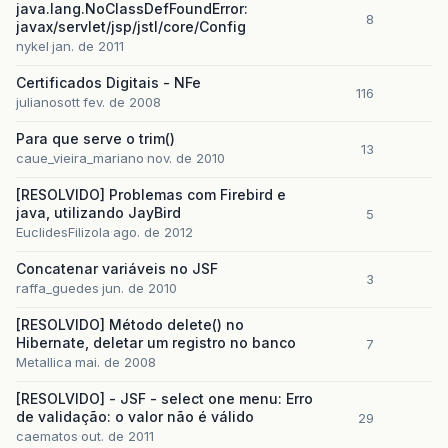
java.lang.NoClassDefFoundError:
8
javax/servlet/jsp/jstl/core/Config
nykel
jan. de 2011
Certificados Digitais - NFe
116
julianosott
fev. de 2008
Para que serve o trim()
13
caue_vieira_mariano
nov. de 2010
[RESOLVIDO] Problemas com Firebird e
java, utilizando JayBird
5
EuclidesFilizola
ago. de 2012
Concatenar variáveis no JSF
3
raffa_guedes
jun. de 2010
[RESOLVIDO] Método delete() no
Hibernate, deletar um registro no banco
7
Metallica
mai. de 2008
[RESOLVIDO] - JSF - select one menu: Erro
de validação: o valor não é válido
29
caematos
out. de 2011