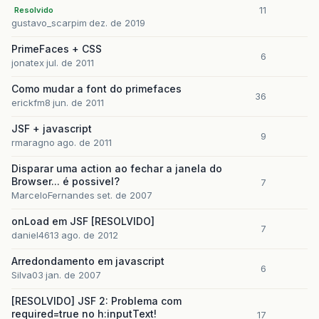
11
Resolvido
gustavo_scarpim
dez. de 2019
PrimeFaces + CSS
6
jonatex
jul. de 2011
Como mudar a font do primefaces
36
erickfm8
jun. de 2011
JSF + javascript
9
rmaragno
ago. de 2011
Disparar uma action ao fechar a janela do
Browser... é possivel?
7
MarceloFernandes
set. de 2007
onLoad em JSF [RESOLVIDO]
7
daniel4613
ago. de 2012
Arredondamento em javascript
6
Silva03
jan. de 2007
[RESOLVIDO] JSF 2: Problema com
required=true no h:inputText!
17