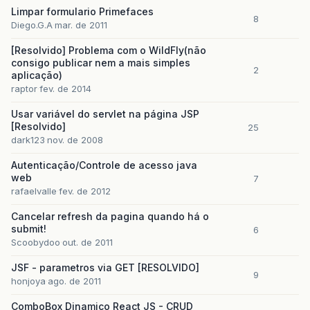
Limpar formulario Primefaces
8
Diego.G.A
mar. de 2011
[Resolvido] Problema com o WildFly(não
consigo publicar nem a mais simples
2
aplicação)
raptor
fev. de 2014
Usar variável do servlet na página JSP
[Resolvido]
25
dark123
nov. de 2008
Autenticação/Controle de acesso java
web
7
rafaelvalle
fev. de 2012
Cancelar refresh da pagina quando há o
submit!
6
Scoobydoo
out. de 2011
JSF - parametros via GET [RESOLVIDO]
9
honjoya
ago. de 2011
ComboBox Dinamico React JS - CRUD