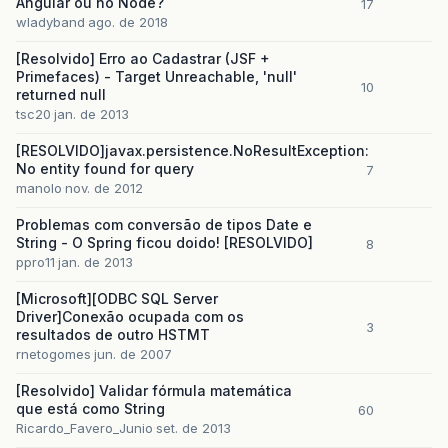
Angular ou no Node?
17
wladyband
ago. de 2018
[Resolvido] Erro ao Cadastrar (JSF +
Primefaces) - Target Unreachable, 'null'
10
returned null
tsc20
jan. de 2013
[RESOLVIDO]javax.persistence.NoResultException:
No entity found for query
7
manolo
nov. de 2012
Problemas com conversão de tipos Date e
String - O Spring ficou doido! [RESOLVIDO]
8
ppro11
jan. de 2013
[Microsoft][ODBC SQL Server
Driver]Conexão ocupada com os
3
resultados de outro HSTMT
rnetogomes
jun. de 2007
[Resolvido] Validar fórmula matemática
que está como String
60
Ricardo_Favero_Junio
set. de 2013