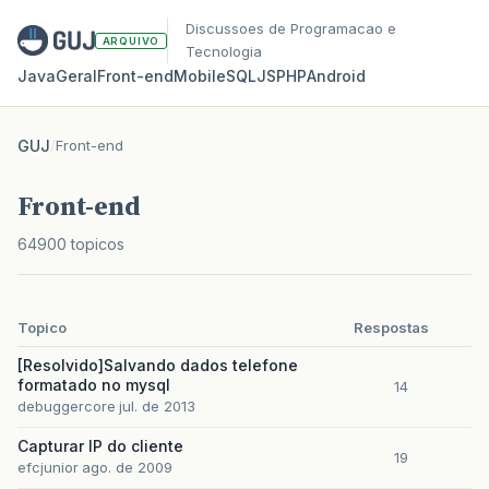
Discussoes de Programacao e
ARQUIVO
Tecnologia
Java
Geral
Front‑end
Mobile
SQL
JS
PHP
Android
GUJ
/
Front-end
Front-end
64900 topicos
Topico
Respostas
[Resolvido]Salvando dados telefone
formatado no mysql
14
debuggercore
jul. de 2013
Capturar IP do cliente
19
efcjunior
ago. de 2009