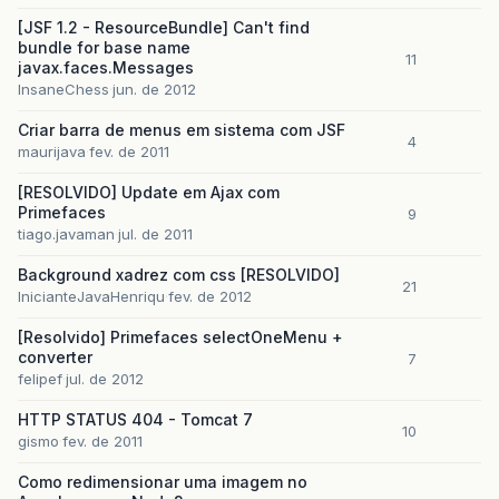
[JSF 1.2 - ResourceBundle] Can't find
bundle for base name
11
javax.faces.Messages
InsaneChess
jun. de 2012
Criar barra de menus em sistema com JSF
4
maurijava
fev. de 2011
[RESOLVIDO] Update em Ajax com
Primefaces
9
tiago.javaman
jul. de 2011
Background xadrez com css [RESOLVIDO]
21
InicianteJavaHenriqu
fev. de 2012
[Resolvido] Primefaces selectOneMenu +
converter
7
felipef
jul. de 2012
HTTP STATUS 404 - Tomcat 7
10
gismo
fev. de 2011
Como redimensionar uma imagem no