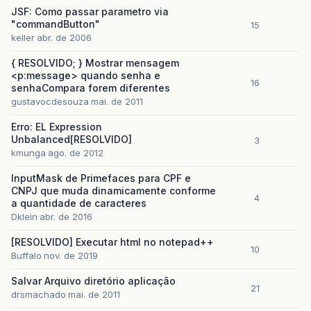
JSF: Como passar parametro via
"commandButton"
15
keller
abr. de 2006
{ RESOLVIDO; } Mostrar mensagem
<p:message> quando senha e
16
senhaCompara forem diferentes
gustavocdesouza
mai. de 2011
Erro: EL Expression
Unbalanced[RESOLVIDO]
3
kmunga
ago. de 2012
InputMask de Primefaces para CPF e
CNPJ que muda dinamicamente conforme
4
a quantidade de caracteres
Dklein
abr. de 2016
[RESOLVIDO] Executar html no notepad++
10
Buffalo
nov. de 2019
Salvar Arquivo diretório aplicação
21
drsmachado
mai. de 2011