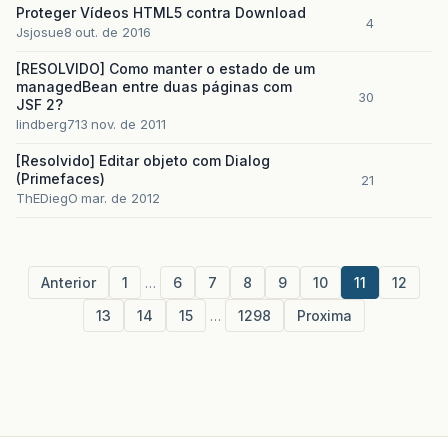
Proteger Vídeos HTML5 contra Download
4
Jsjosue8
out. de 2016
[RESOLVIDO] Como manter o estado de um
managedBean entre duas páginas com
30
JSF 2?
lindberg713
nov. de 2011
[Resolvido] Editar objeto com Dialog
(Primefaces)
21
ThEDiegO
mar. de 2012
Anterior
1
…
6
7
8
9
10
11
12
13
14
15
…
1298
Proxima