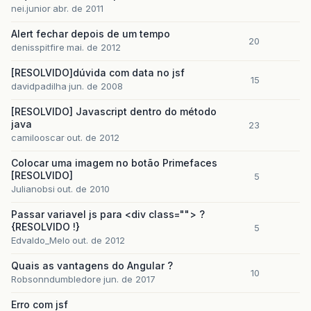
nei.junior
abr. de 2011
Alert fechar depois de um tempo
20
denisspitfire
mai. de 2012
[RESOLVIDO]dúvida com data no jsf
15
davidpadilha
jun. de 2008
[RESOLVIDO] Javascript dentro do método
java
23
camilooscar
out. de 2012
Colocar uma imagem no botão Primefaces
[RESOLVIDO]
5
Julianobsi
out. de 2010
Passar variavel js para <div class=""> ?
{RESOLVIDO !}
5
Edvaldo_Melo
out. de 2012
Quais as vantagens do Angular ?
10
Robsonndumbledore
jun. de 2017
Erro com jsf