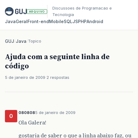
Discussoes de Programacao e
ARQUIVO
Tecnologia
Java
Geral
Front‑end
Mobile
SQL
JS
PHP
Android
GUJ
/
Java
/
Topico
Ajuda com a seguinte linha de
código
5 de janeiro de 2009
2 respostas
080808
5 de janeiro de 2009
0
Ola Galera!
gostaria de saber o que a linha abaixo faz, ou