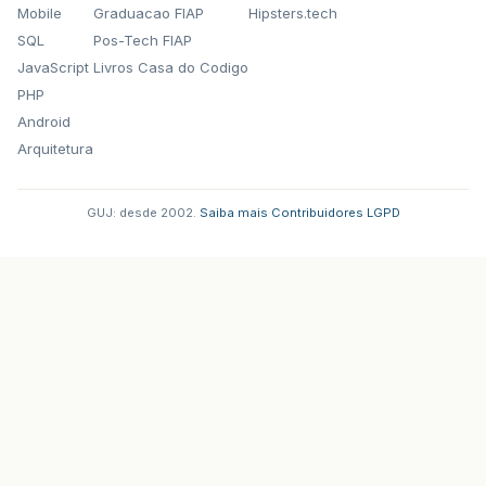
Mobile
Graduacao FIAP
Hipsters.tech
SQL
Pos-Tech FIAP
JavaScript
Livros Casa do Codigo
PHP
Android
Arquitetura
GUJ: desde 2002.
·
Saiba mais
·
Contribuidores
·
LGPD