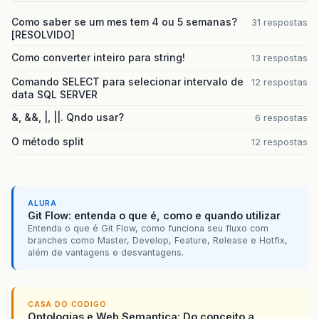
Como saber se um mes tem 4 ou 5 semanas?
31 respostas
[RESOLVIDO]
Como converter inteiro para string!
13 respostas
Comando SELECT para selecionar intervalo de
12 respostas
data SQL SERVER
&, &&, |, ||. Qndo usar?
6 respostas
O método split
12 respostas
ALURA
Git Flow: entenda o que é, como e quando utilizar
Entenda o que é Git Flow, como funciona seu fluxo com
branches como Master, Develop, Feature, Release e Hotfix,
além de vantagens e desvantagens.
CASA DO CODIGO
Ontologias e Web Semantica: Do conceito a