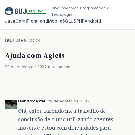
Discussoes de Programacao e
ARQUIVO
Tecnologia
Java
Geral
Front‑end
Mobile
SQL
JS
PHP
Android
GUJ
/
Java
/
Topico
Ajuda com Aglets
29 de agosto de 2007
0 respostas
leandrocastelli
29 de agosto de 2007
Olá, estou fazendo meu trabalho de
conclusão de curso utilizando agentes
móveis e estou com dificuldades para