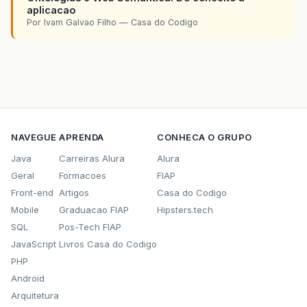
aplicacao
Por Ivam Galvao Filho — Casa do Codigo
NAVEGUE
APRENDA
CONHECA O GRUPO
Java
Carreiras Alura
Alura
Geral
Formacoes
FIAP
Front-end
Artigos
Casa do Codigo
Mobile
Graduacao FIAP
Hipsters.tech
SQL
Pos-Tech FIAP
JavaScript
Livros Casa do Codigo
PHP
Android
Arquitetura