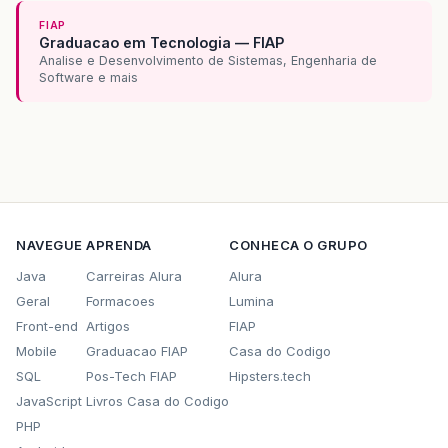
FIAP
Graduacao em Tecnologia — FIAP
Analise e Desenvolvimento de Sistemas, Engenharia de
Software e mais
NAVEGUE
APRENDA
CONHECA O GRUPO
Java
Carreiras Alura
Alura
Geral
Formacoes
Lumina
Front-end
Artigos
FIAP
Mobile
Graduacao FIAP
Casa do Codigo
SQL
Pos-Tech FIAP
Hipsters.tech
JavaScript
Livros Casa do Codigo
PHP