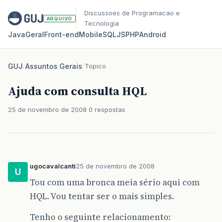
Discussoes de Programacao e
ARQUIVO
Tecnologia
Java
Geral
Front‑end
Mobile
SQL
JS
PHP
Android
GUJ
/
Assuntos Gerais
/
Topico
Ajuda com consulta HQL
25 de novembro de 2008
0 respostas
ugocavalcanti
25 de novembro de 2008
U
Tou com uma bronca meia sério aqui com
HQL. Vou tentar ser o mais simples.
Tenho o seguinte relacionamento: