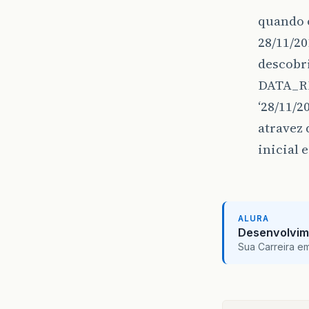
quando o
28/11/20
descobr
DATA_RE
‘28/11/2
atravez 
inicial 
ALURA
Desenvolvim
Sua Carreira e