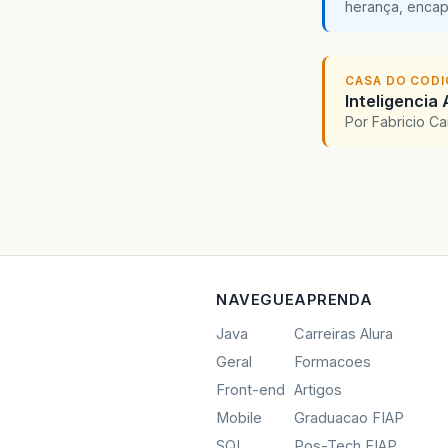
herança, encap
CASA DO COD
Inteligencia 
Por Fabricio C
NAVEGUE
APRENDA
Java
Carreiras Alura
Geral
Formacoes
Front-end
Artigos
Mobile
Graduacao FIAP
SQL
Pos-Tech FIAP