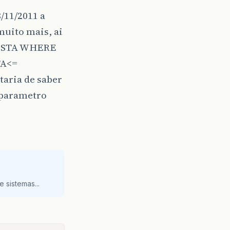
/11/2011 a
muito mais, ai
EPOSTA WHERE
TA<=
taria de saber
o parametro
 sistemas...