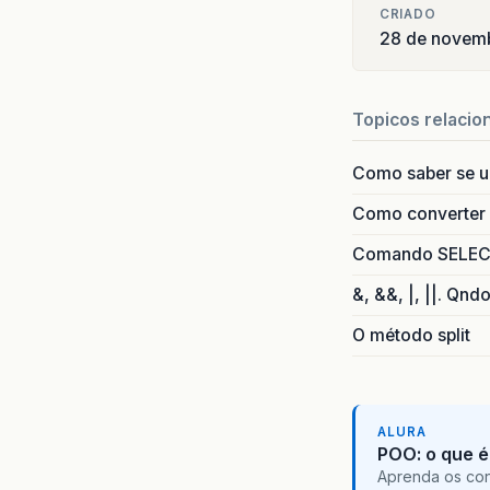
CRIADO
28 de novemb
Topicos relacio
Como saber se 
Como converter i
Comando SELECT 
&, &&, |, ||. Qnd
O método split
ALURA
POO: o que é
Aprenda os con