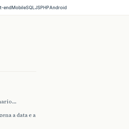
t‑end
Mobile
SQL
JS
PHP
Android
nario…
ena a data e a