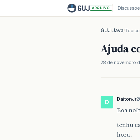
Discussoe
ARQUIVO
GUJ
Java
/
/
Topico
Ajuda c
28 de novembro d
DaitonJr
2
D
Boa noi
tenhu ca
hora.