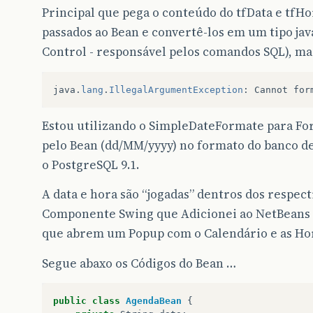
Principal que pega o conteúdo do tfData e tfHo
passados ao Bean e convertê-los em um tipo java
Control - responsável pelos comandos SQL), mas
java
.
lang
.
IllegalArgumentException
:
Cannot
for
Estou utilizando o SimpleDateFormate para For
pelo Bean (dd/MM/yyyy) no formato do banco de
o PostgreSQL 9.1.
A data e hora são “jogadas” dentros dos respect
Componente Swing que Adicionei ao NetBeans 7
que abrem um Popup com o Calendário e as Hor
Segue abaxo os Códigos do Bean …
public
class
AgendaBean
{