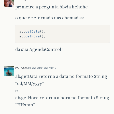
try
{
primeiro a pergunta óbvia hehehe
con
.
executeSQL
(
"select * from agen
con
.
rs
.
next
();
mostraDados
();
o que é retornado nas chamadas:
}
catch
(
Exception
ex
)
{
JOptionPane
.
showMessageDialog
(
null
ab
.
getData
();
}
ab
.
getHora
();
}
da sua AgendaControl?
rolipam
13 de abr. de 2012
ab.getData retorna a data no formato String
“dd/MM/yyyy”
e
ab.getHora retorna a hora no formato String
“HH:mm”