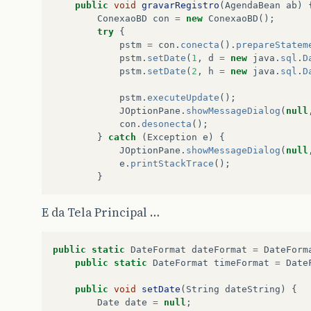
public
void
gravarRegistro
(
AgendaBean
ab
)
ConexaoBD
con
=
new
ConexaoBD
();
try
{
pstm
=
con
.
conecta
().
prepareStatem
pstm
.
setDate
(
1
,
d
=
new
java
.
sql
.
D
pstm
.
setDate
(
2
,
h
=
new
java
.
sql
.
D
pstm
.
executeUpdate
();
JOptionPane
.
showMessageDialog
(
null
con
.
desonecta
();
}
catch
(
Exception
e
)
{
JOptionPane
.
showMessageDialog
(
null
e
.
printStackTrace
();
}
E da Tela Principal …
public
static
DateFormat
dateFormat
=
DateForm
public
static
DateFormat
timeFormat
=
Date
public
void
setDate
(
String
dateString
)
{
Date
date
=
null
;