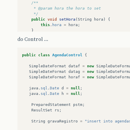
/**
     * @param hora the hora to set
     */
public
void
setHora
(
String
hora
)
{
this
.
hora
=
hora
;
}
do Control …
public
class
AgendaControl
{
SimpleDateFormat
dataf
=
new
SimpleDateForm
SimpleDateFormat
datag
=
new
SimpleDateForm
SimpleDateFormat
horaf
=
new
SimpleDateForm
java
.
sql
.
Date
d
=
null
;
java
.
sql
.
Date
h
=
null
;
PreparedStatement
pstm
;
ResultSet
rs
;
String
gravaRegistro
=
"insert into agenda