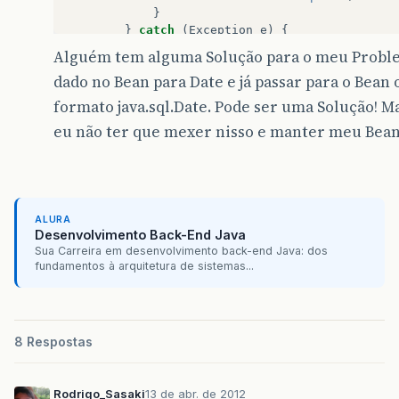
}
}
catch
(
Exception
e
)
{
time
=
null
;
Alguém tem alguma Solução para o meu Proble
}
dado no Bean para Date e já passar para o Bean
this
.
setTime
(
time
);
}
formato java.sql.Date. Pode ser uma Solução! 
eu não ter que mexer nisso e manter meu Bean
public
void
setTime
(
Date
time
)
{
String
timeString
=
""
;
if
(
time
!=
null
)
{
timeString
=
timeFormat
.
format
(
tim
}
tfHora
.
setText
(
timeString
);
ALURA
jTimeButton1
.
setTargetDate
(
time
);
Desenvolvimento Back-End Java
}
Sua Carreira em desenvolvimento back-end Java: dos
fundamentos à arquitetura de sistemas...
private
void
gravaRegistro
()
{
SimpleDateFormat
df
=
new
SimpleDateFo
AgendaControl
c
=
new
AgendaControl
();
AgendaBean
agenda
=
new
AgendaBean
();
8 Respostas
agenda
.
setData
(
df
.
format
(
tfData
.
getTex
agenda
.
setHora
(
tfHora
.
getText
().
trim
()
c
.
gravarRegistro
(
agenda
);
Rodrigo_Sasaki
13 de abr. de 2012