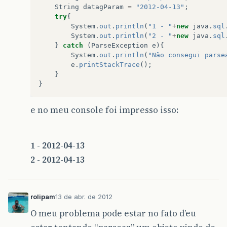
String
datagParam
=
"2012-04-13"
;
try
{
System
.
out
.
println
(
"1 - "
+
new
java
.
sql
System
.
out
.
println
(
"2 - "
+
new
java
.
sql
}
catch
(
ParseException
e
){
System
.
out
.
println
(
"Não consegui parse
e
.
printStackTrace
();
}
}
e no meu console foi impresso isso:
1 - 2012-04-13
2 - 2012-04-13
rolipam
13 de abr. de 2012
O meu problema pode estar no fato d’eu