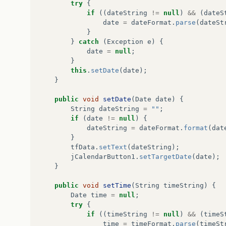
try
{
if
((
dateString
!=
null
)
&&
(
dateS
date
=
dateFormat
.
parse
(
dateSt
}
}
catch
(
Exception
e
)
{
date
=
null
;
}
this
.
setDate
(
date
);
}
public
void
setDate
(
Date
date
)
{
String
dateString
=
""
;
if
(
date
!=
null
)
{
dateString
=
dateFormat
.
format
(
dat
}
tfData
.
setText
(
dateString
);
jCalendarButton1
.
setTargetDate
(
date
);
}
public
void
setTime
(
String
timeString
)
{
Date
time
=
null
;
try
{
if
((
timeString
!=
null
)
&&
(
timeS
time
=
timeFormat
.
parse
(
timeSt