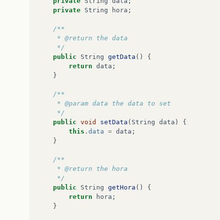
private
String
data
;
private
String
hora
;
/**
     * @return the data
     */
public
String
getData
()
{
return
data
;
}
/**
     * @param data the data to set
     */
public
void
setData
(
String
data
)
{
this
.
data
=
data
;
}
/**
     * @return the hora
     */
public
String
getHora
()
{
return
hora
;
}