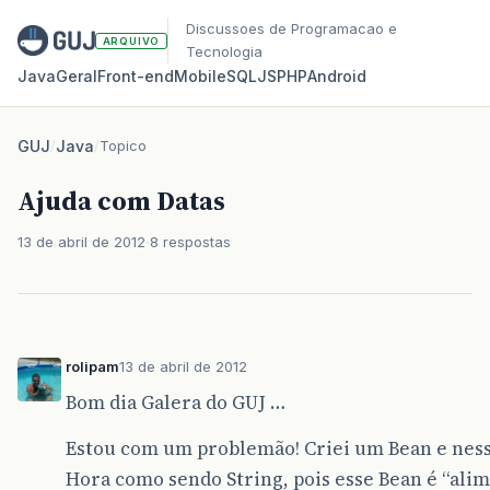
Discussoes de Programacao e
ARQUIVO
Tecnologia
Java
Geral
Front‑end
Mobile
SQL
JS
PHP
Android
GUJ
/
Java
/
Topico
Ajuda com Datas
13 de abril de 2012
8 respostas
rolipam
13 de abril de 2012
Bom dia Galera do GUJ …
Estou com um problemão! Criei um Bean e ness
Hora como sendo String, pois esse Bean é “al