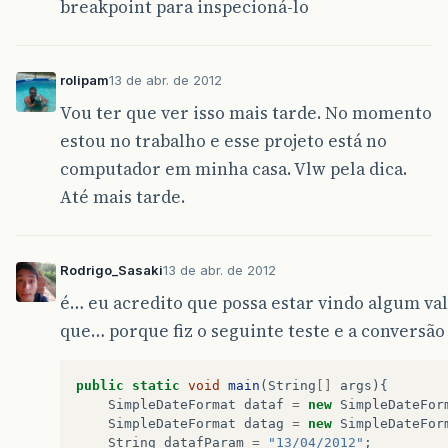
breakpoint para inspecioná-lo
rolipam
13 de abr. de 2012
Vou ter que ver isso mais tarde. No momento
estou no trabalho e esse projeto está no
computador em minha casa. Vlw pela dica.
Até mais tarde.
Rodrigo_Sasaki
13 de abr. de 2012
é… eu acredito que possa estar vindo algum va
que… porque fiz o seguinte teste e a conversã
public
static
void
main
(
String
[]
args
){
SimpleDateFormat
dataf
=
new
SimpleDateFor
SimpleDateFormat
datag
=
new
SimpleDateFor
String
datafParam
=
"13/04/2012"
;