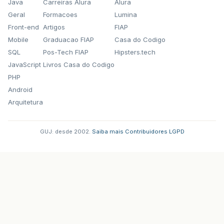
Java
Carreiras Alura
Alura
Geral
Formacoes
Lumina
Front-end
Artigos
FIAP
Mobile
Graduacao FIAP
Casa do Codigo
SQL
Pos-Tech FIAP
Hipsters.tech
JavaScript
Livros Casa do Codigo
PHP
Android
Arquitetura
GUJ: desde 2002.
·
Saiba mais
·
Contribuidores
·
LGPD