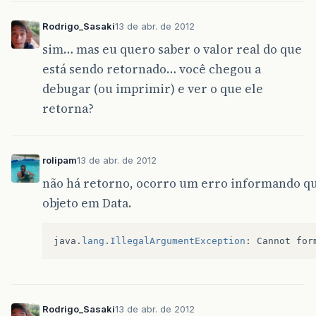
Rodrigo_Sasaki
13 de abr. de 2012
sim… mas eu quero saber o valor real do que
está sendo retornado… você chegou a
debugar (ou imprimir) e ver o que ele
retorna?
rolipam
13 de abr. de 2012
não há retorno, ocorro um erro informando q
objeto em Data.
java
.
lang
.
IllegalArgumentException
:
Cannot
for
Rodrigo_Sasaki
13 de abr. de 2012