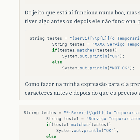
Do jeito que está aí funciona numa boa, mas s
tiver algo antes ou depois ele não funciona,
String
testes
=
"(Servi)[\\p{L}](o Temporari
String
teste1
=
"XXXX Serviço Tempo
if
(
teste1
.
matches
(
testes
))
System
.
out
.
println
(
"OK"
);
else
System
.
out
.
println
(
"NOT OK"
);
Como fazer na minha expressão para ela pre
caracteres antes e depois do que eu preciso 
String
testes
=
"*(Servi)[\\p{L}](o Temporaria
String
teste1
=
"Serviço Temporariame
if
(
teste1
.
matches
(
testes
))
System
.
out
.
println
(
"OK"
);
else