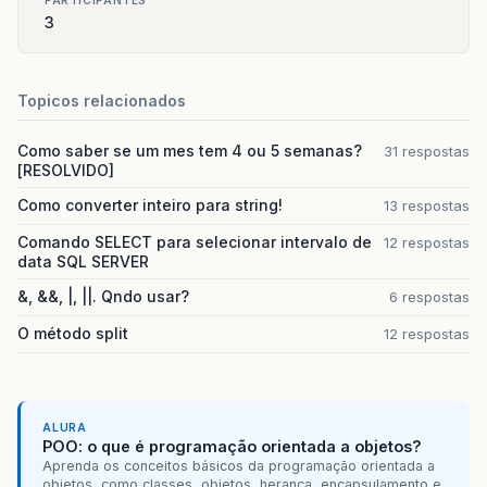
PARTICIPANTES
3
Topicos relacionados
Como saber se um mes tem 4 ou 5 semanas?
31 respostas
[RESOLVIDO]
Como converter inteiro para string!
13 respostas
Comando SELECT para selecionar intervalo de
12 respostas
data SQL SERVER
&, &&, |, ||. Qndo usar?
6 respostas
O método split
12 respostas
ALURA
POO: o que é programação orientada a objetos?
Aprenda os conceitos básicos da programação orientada a
objetos, como classes, objetos, herança, encapsulamento e