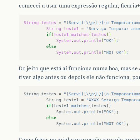
comecei a usar uma expressão regular, ficaria+
String
testes
=
"(Servi)[\\p{L}](o Temporariam
String
teste1
=
"Serviço Temporariame
if
(
teste1
.
matches
(
testes
))
System
.
out
.
println
(
"OK"
)
;
else
System
.
out
.
println
(
"NOT OK"
)
;
Do jeito que está aí funciona numa boa, mas se 
tiver algo antes ou depois ele não funciona, p
String
testes
=
"(Servi)[\\p{L}](o Temporariam
String
teste1
=
"XXXX Serviço Tempora
if
(
teste1
.
matches
(
testes
))
System
.
out
.
println
(
"OK"
);
else
System
.
out
.
println
(
"NOT OK"
);
Como fazer na minha expressão para ela preve