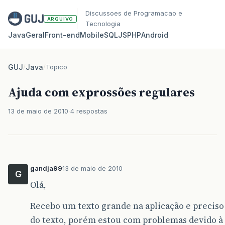
Discussoes de Programacao e
ARQUIVO
Tecnologia
Java
Geral
Front‑end
Mobile
SQL
JS
PHP
Android
GUJ
/
Java
/
Topico
Ajuda com exprossões regulares
13 de maio de 2010
4 respostas
gandja99
13 de maio de 2010
G
Olá,
Recebo um texto grande na aplicação e preciso
do texto, porém estou com problemas devido à 