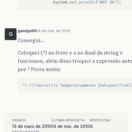
System
.
out
.
println
(
"NOT OK"
);
gandja99
14 de mai. de 2010
G
Consegui…
Coloquei (.*) na frete e o no final da string e
funcionou, além disso troquei a expressão ant
por ? Ficou assim:
"(.*)(Servi)?(o Temporariamente Indispon)?(vel
CRIADO
ULTIMA RESPOSTA
RESPOSTAS
13 de maio de 2010
14 de mai. de 2010
4