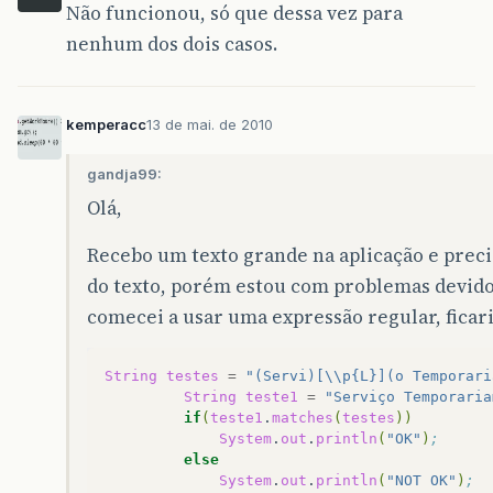
Não funcionou, só que dessa vez para
nenhum dos dois casos.
kemperacc
13 de mai. de 2010
gandja99:
Olá,
Recebo um texto grande na aplicação e preci
do texto, porém estou com problemas devido 
comecei a usar uma expressão regular, ficari
String
testes
=
"(Servi)[\\p{L}](o Temporari
String
teste1
=
"Serviço Temporaria
if
(
teste1
.
matches
(
testes
))
System
.
out
.
println
(
"OK"
)
;
else
System
.
out
.
println
(
"NOT OK"
)
;