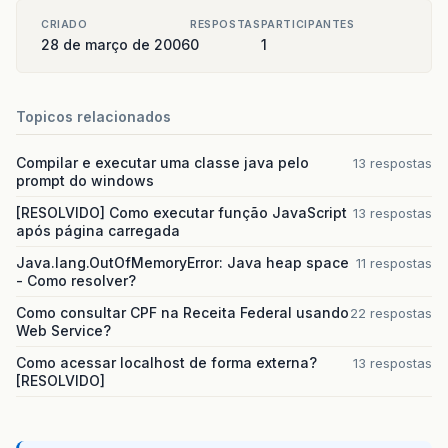
CRIADO
RESPOSTAS
PARTICIPANTES
28 de março de 2006
0
1
Topicos relacionados
Compilar e executar uma classe java pelo
13 respostas
prompt do windows
[RESOLVIDO] Como executar função JavaScript
13 respostas
após página carregada
Java.lang.OutOfMemoryError: Java heap space
11 respostas
- Como resolver?
Como consultar CPF na Receita Federal usando
22 respostas
Web Service?
Como acessar localhost de forma externa?
13 respostas
[RESOLVIDO]