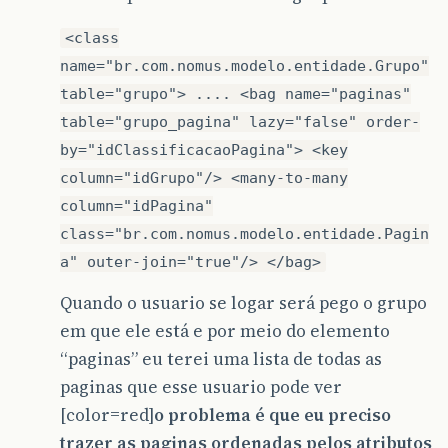
<class
name="br.com.nomus.modelo.entidade.Grupo"
table="grupo"> .... <bag name="paginas"
table="grupo_pagina" lazy="false" order-
by="idClassificacaoPagina"> <key
column="idGrupo"/> <many-to-many
column="idPagina"
class="br.com.nomus.modelo.entidade.Pagin
a" outer-join="true"/> </bag>
Quando o usuario se logar será pego o grupo
em que ele está e por meio do elemento
“paginas” eu terei uma lista de todas as
paginas que esse usuario pode ver
[color=red]
o problema é que eu preciso
trazer as paginas ordenadas pelos atributos