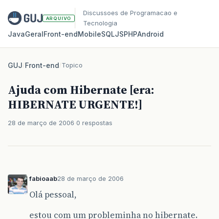
Discussoes de Programacao e
ARQUIVO
Tecnologia
Java
Geral
Front‑end
Mobile
SQL
JS
PHP
Android
GUJ
/
Front-end
/
Topico
Ajuda com Hibernate [era:
HIBERNATE URGENTE!]
28 de março de 2006
0 respostas
fabioaab
28 de março de 2006
Olá pessoal,
estou com um probleminha no hibernate.