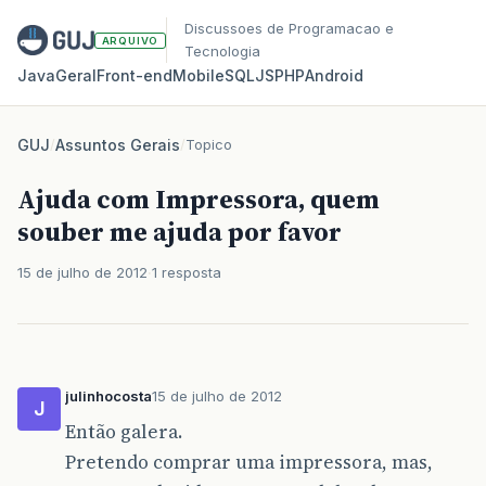
Discussoes de Programacao e
ARQUIVO
Tecnologia
Java
Geral
Front‑end
Mobile
SQL
JS
PHP
Android
GUJ
/
Assuntos Gerais
/
Topico
Ajuda com Impressora, quem
souber me ajuda por favor
15 de julho de 2012
1 resposta
julinhocosta
15 de julho de 2012
J
Então galera.
Pretendo comprar uma impressora, mas,