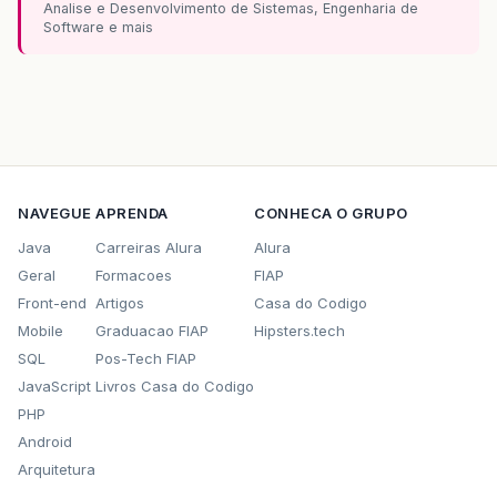
Analise e Desenvolvimento de Sistemas, Engenharia de
Software e mais
NAVEGUE
APRENDA
CONHECA O GRUPO
Java
Carreiras Alura
Alura
Geral
Formacoes
FIAP
Front-end
Artigos
Casa do Codigo
Mobile
Graduacao FIAP
Hipsters.tech
SQL
Pos-Tech FIAP
JavaScript
Livros Casa do Codigo
PHP
Android
Arquitetura