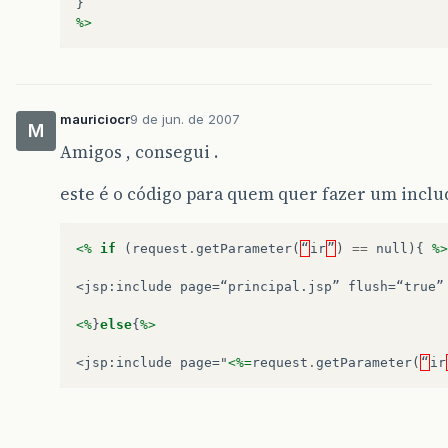
}
%>
mauriciocr
9 de jun. de 2007
M
Amigos , consegui .
este é o código para quem quer fazer um incl
<%
if
(
request
.
getParameter
(
“
ir
”
)
==
null
){
%>
<jsp:include page=“principal.jsp” flush=“true”
<%
}
else
{
%>
<jsp:include page="
<%=
request
.
getParameter
(
“
ir