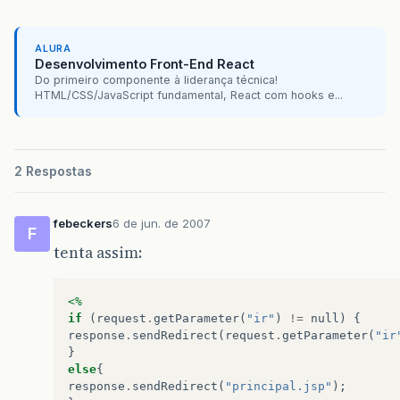
ALURA
Desenvolvimento Front-End React
Do primeiro componente à liderança técnica!
HTML/CSS/JavaScript fundamental, React com hooks e...
2 Respostas
febeckers
6 de jun. de 2007
F
tenta assim:
<%
if
(
request
.
getParameter
(
"ir"
)
!=
null
)
{
response
.
sendRedirect
(
request
.
getParameter
(
"ir
}
else
{
response
.
sendRedirect
(
"principal.jsp"
);