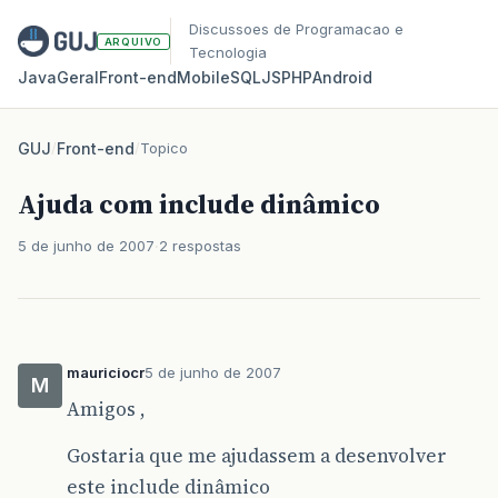
Discussoes de Programacao e
ARQUIVO
Tecnologia
Java
Geral
Front‑end
Mobile
SQL
JS
PHP
Android
GUJ
/
Front-end
/
Topico
Ajuda com include dinâmico
5 de junho de 2007
2 respostas
mauriciocr
5 de junho de 2007
M
Amigos ,
Gostaria que me ajudassem a desenvolver
este include dinâmico