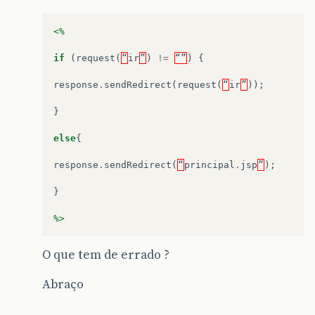
<%
if
(
request
(
“
ir
”
)
!=
“”
)
{
response
.
sendRedirect
(
request
(
“
ir
”
));
}
else
{
response
.
sendRedirect
(
“
principal
.
jsp
”
);
}
%>
O que tem de errado ?
Abraço