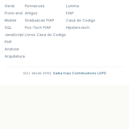
Geral
Formacoes
Lumina
Front-end
Artigos
FIAP
Mobile
Graduacao FIAP
Casa do Codigo
SQL
Pos-Tech FIAP
Hipsters.tech
JavaScript
Livros Casa do Codigo
PHP
Android
Arquitetura
GUJ: desde 2002.
·
Saiba mais
·
Contribuidores
·
LGPD