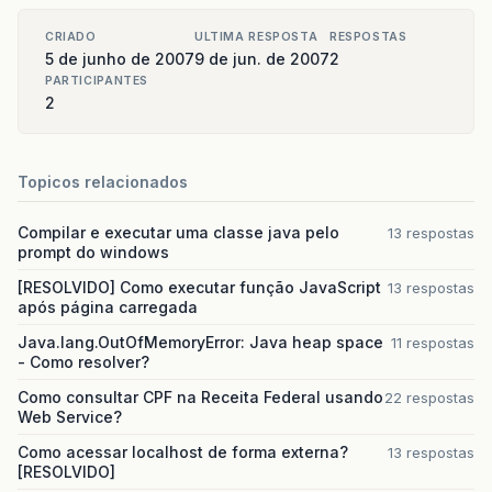
CRIADO
ULTIMA RESPOSTA
RESPOSTAS
5 de junho de 2007
9 de jun. de 2007
2
PARTICIPANTES
2
Topicos relacionados
Compilar e executar uma classe java pelo
13 respostas
prompt do windows
[RESOLVIDO] Como executar função JavaScript
13 respostas
após página carregada
Java.lang.OutOfMemoryError: Java heap space
11 respostas
- Como resolver?
Como consultar CPF na Receita Federal usando
22 respostas
Web Service?
Como acessar localhost de forma externa?
13 respostas
[RESOLVIDO]