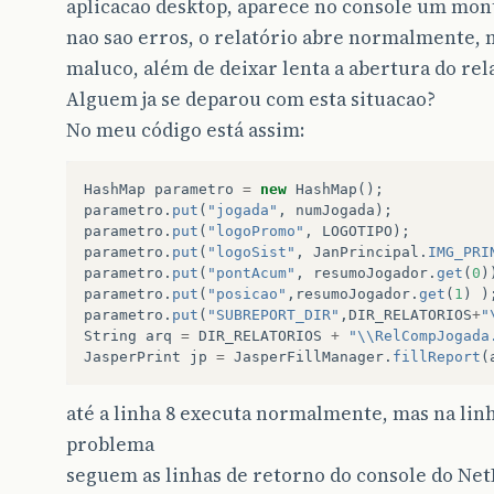
aplicacao desktop, aparece no console um mon
nao sao erros, o relatório abre normalmente, 
maluco, além de deixar lenta a abertura do rel
Alguem ja se deparou com esta situacao?
No meu código está assim:
HashMap
parametro
=
new
HashMap
();
parametro
.
put
(
"jogada"
,
numJogada
);
parametro
.
put
(
"logoPromo"
,
LOGOTIPO
);
parametro
.
put
(
"logoSist"
,
JanPrincipal
.
IMG_PRI
parametro
.
put
(
"pontAcum"
,
resumoJogador
.
get
(
0
)
parametro
.
put
(
"posicao"
,
resumoJogador
.
get
(
1
)
)
parametro
.
put
(
"SUBREPORT_DIR"
,
DIR_RELATORIOS
+
"
String
arq
=
DIR_RELATORIOS
+
"\\RelCompJogada
JasperPrint
jp
=
JasperFillManager
.
fillReport
(
até a linha 8 executa normalmente, mas na linh
problema
seguem as linhas de retorno do console do Ne