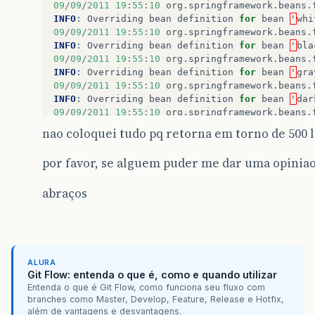
09
/
09
/
2011
19
:
55
:
10
org
.
springframework
.
beans
.
INFO
:
Overriding
bean
definition
for
bean
'
whi
09
/
09
/
2011
19
:
55
:
10
org
.
springframework
.
beans
.
INFO
:
Overriding
bean
definition
for
bean
'
bla
09
/
09
/
2011
19
:
55
:
10
org
.
springframework
.
beans
.
INFO
:
Overriding
bean
definition
for
bean
'
gra
09
/
09
/
2011
19
:
55
:
10
org
.
springframework
.
beans
.
INFO
:
Overriding
bean
definition
for
bean
'
dar
09
/
09
/
2011
19
:
55
:
10
org
.
springframework
.
beans
.
INFO
:
Overriding
bean
definition
for
bean
'
lig
nao coloquei tudo pq retorna em torno de 500 l
09
/
09
/
2011
19
:
55
:
10
org
.
springframework
.
beans
.
INFO
:
Overriding
bean
definition
for
bean
'
gra
por favor, se alguem puder me dar uma opinia
09
/
09
/
2011
19
:
55
:
10
org
.
springframework
.
beans
.
INFO
:
Overriding
bean
definition
for
bean
'
gra
abraços
09
/
09
/
2011
19
:
55
:
10
org
.
springframework
.
beans
.
INFO
:
Overriding
bean
definition
for
bean
'
eye
09
/
09
/
2011
19
:
55
:
10
org
.
springframework
.
beans
.
INFO
:
Overriding
bean
definition
for
bean
'
eye
09
/
09
/
2011
19
:
55
:
10
org
.
springframework
.
beans
.
ALURA
Git Flow: entenda o que é, como e quando utilizar
Entenda o que é Git Flow, como funciona seu fluxo com
branches como Master, Develop, Feature, Release e Hotfix,
além de vantagens e desvantagens.