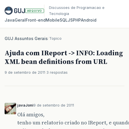
Discussoes de Programacao e
ARQUIVO
Tecnologia
Java
Geral
Front‑end
Mobile
SQL
JS
PHP
Android
GUJ
/
Assuntos Gerais
/
Topico
Ajuda com IReport -> INFO: Loading
XML bean definitions from URL
9 de setembro de 2011
3 respostas
javaJoni
9 de setembro de 2011
Olá amigos,
tenho um relatorio criado no IReport, e quand