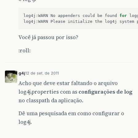
log4j
:
WARN
No
appenders
could
be
found
for
log
log4j
:
WARN
Please
initialize
the
log4j
system
Você já passou por isso?
:roll:
g4j
12 de set. de 2011
Acho que deve estar faltando o arquivo
log4j.properties com as
configurações de log
no classpath da aplicação.
Dê uma pesquisada em como configurar o
log4j.