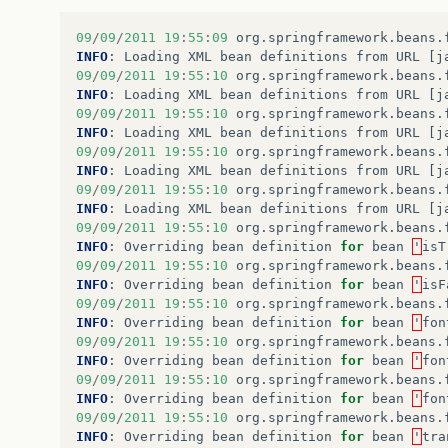
09
/
09
/
2011
19
:
55
:
09
org
.
springframework
.
beans
.
INFO
:
Loading
XML
bean
definitions
from
URL
[
j
09
/
09
/
2011
19
:
55
:
10
org
.
springframework
.
beans
.
INFO
:
Loading
XML
bean
definitions
from
URL
[
j
09
/
09
/
2011
19
:
55
:
10
org
.
springframework
.
beans
.
INFO
:
Loading
XML
bean
definitions
from
URL
[
j
09
/
09
/
2011
19
:
55
:
10
org
.
springframework
.
beans
.
INFO
:
Loading
XML
bean
definitions
from
URL
[
j
09
/
09
/
2011
19
:
55
:
10
org
.
springframework
.
beans
.
INFO
:
Loading
XML
bean
definitions
from
URL
[
j
09
/
09
/
2011
19
:
55
:
10
org
.
springframework
.
beans
.
INFO
:
Overriding
bean
definition
for
bean
'
isT
09
/
09
/
2011
19
:
55
:
10
org
.
springframework
.
beans
.
INFO
:
Overriding
bean
definition
for
bean
'
isF
09
/
09
/
2011
19
:
55
:
10
org
.
springframework
.
beans
.
INFO
:
Overriding
bean
definition
for
bean
'
fon
09
/
09
/
2011
19
:
55
:
10
org
.
springframework
.
beans
.
INFO
:
Overriding
bean
definition
for
bean
'
fon
09
/
09
/
2011
19
:
55
:
10
org
.
springframework
.
beans
.
INFO
:
Overriding
bean
definition
for
bean
'
fon
09
/
09
/
2011
19
:
55
:
10
org
.
springframework
.
beans
.
INFO
:
Overriding
bean
definition
for
bean
'
tra