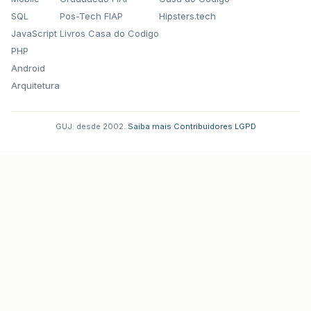
SQL
Pos-Tech FIAP
Hipsters.tech
JavaScript
Livros Casa do Codigo
PHP
Android
Arquitetura
GUJ: desde 2002.
·
Saiba mais
·
Contribuidores
·
LGPD