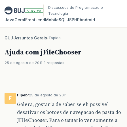
Discussoes de Programacao e
ARQUIVO
Tecnologia
Java
Geral
Front‑end
Mobile
SQL
JS
PHP
Android
GUJ
/
Assuntos Gerais
/
Topico
Ajuda com jFileChooser
25 de agosto de 2011
3 respostas
filpebr
25 de agosto de 2011
F
Galera, gostaria de saber se eh possivel
desativar os botoes de navegacao de pasta do
JFileChooser. Para o usuario ver somente a