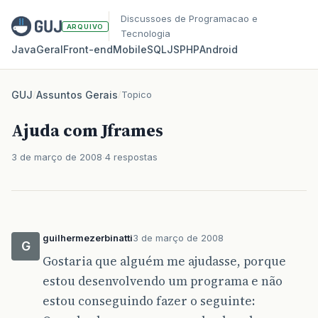
Discussoes de Programacao e
ARQUIVO
Tecnologia
Java
Geral
Front‑end
Mobile
SQL
JS
PHP
Android
GUJ
/
Assuntos Gerais
/
Topico
Ajuda com Jframes
3 de março de 2008
4 respostas
guilhermezerbinatti
3 de março de 2008
G
Gostaria que alguém me ajudasse, porque
estou desenvolvendo um programa e não
estou conseguindo fazer o seguinte: