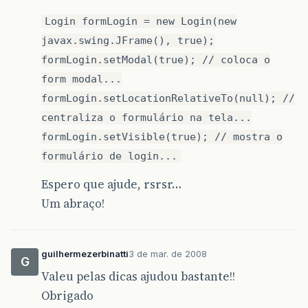
Login formLogin = new Login(new
javax.swing.JFrame(), true);
formLogin.setModal(true); // coloca o
form modal...
formLogin.setLocationRelativeTo(null); //
centraliza o formulário na tela...
formLogin.setVisible(true); // mostra o
formulário de login...
Espero que ajude, rsrsr…
Um abraço!
guilhermezerbinatti
3 de mar. de 2008
G
Valeu pelas dicas ajudou bastante!!
Obrigado