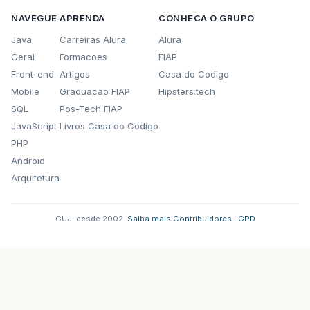
NAVEGUE
APRENDA
CONHECA O GRUPO
Java
Carreiras Alura
Alura
Geral
Formacoes
FIAP
Front-end
Artigos
Casa do Codigo
Mobile
Graduacao FIAP
Hipsters.tech
SQL
Pos-Tech FIAP
JavaScript
Livros Casa do Codigo
PHP
Android
Arquitetura
GUJ: desde 2002.
·
Saiba mais
·
Contribuidores
·
LGPD