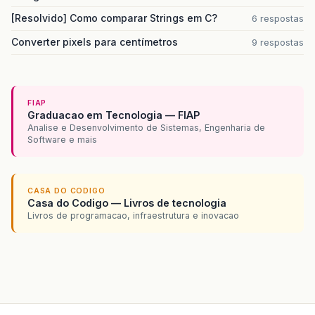
});
[Resolvido] Como comparar Strings em C?
6 respostas
}
Converter pixels para centímetros
9 respostas
public
void
paint
(
Graphics
g
)
{
g
.
setColor
(
Color
.
red
);
g
.
fillRect
(
0
,
0
,
getWidth
(),
LARGURA_T
g
.
setColor
(
Color
.
white
);
FIAP
Graduacao em Tecnologia — FIAP
g
.
drawChars
(
titulo
.
toCharArray
(),
0
,
t
Analise e Desenvolvimento de Sistemas, Engenharia de
}
Software e mais
}
CASA DO CODIGO
Casa do Codigo — Livros de tecnologia
Livros de programacao, infraestrutura e inovacao