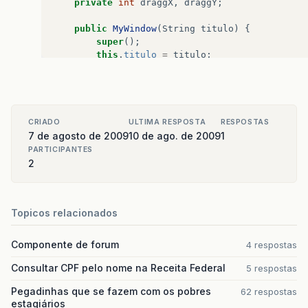
private
int
draggX
,
draggY
;
public
MyWindow
(
String
titulo
)
{
super
();
this
.
titulo
=
titulo
;
final
JWindow
frame
=
this
;
this
.
addMouseMotionListener
(
new
MouseM
public
void
mouseDragged
(
MouseEven
CRIADO
ULTIMA RESPOSTA
RESPOSTAS
7 de agosto de 2009
10 de ago. de 2009
1
if
(
!
dragging
&&
e
.
getY
()
<
LA
PARTICIPANTES
draggX
=
e
.
getX
();
2
draggY
=
e
.
getY
();
dragging
=
true
;
}
if
(
dragging
)
Topicos relacionados
frame
.
setLocation
(
frame
.
ge
Componente de forum
4 respostas
}
Consultar CPF pelo nome na Receita Federal
5 respostas
public
void
mouseMoved
(
MouseEvent
dragging
=
false
;
Pegadinhas que se fazem com os pobres
62 respostas
estagiários
}