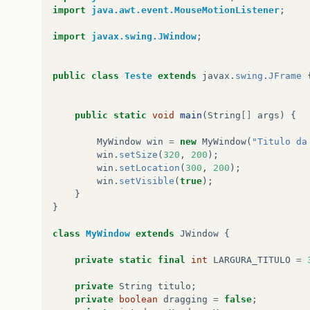
import
java.awt.event.MouseMotionListener
;
import
javax.swing.JWindow
;
public
class
Teste
extends
javax
.
swing
.
JFrame
public
static
void
main
(
String
[]
args
)
{
MyWindow
win
=
new
MyWindow
(
"Titulo da
win
.
setSize
(
320
,
200
);
win
.
setLocation
(
300
,
200
);
win
.
setVisible
(
true
);
}
}
class
MyWindow
extends
JWindow
{
private
static
final
int
LARGURA_TITULO
=
private
String
titulo
;
private
boolean
dragging
=
false
;