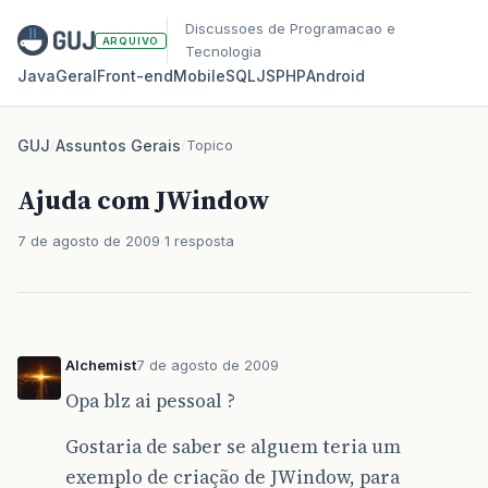
Discussoes de Programacao e
ARQUIVO
Tecnologia
Java
Geral
Front‑end
Mobile
SQL
JS
PHP
Android
GUJ
/
Assuntos Gerais
/
Topico
Ajuda com JWindow
7 de agosto de 2009
1 resposta
Alchemist
7 de agosto de 2009
Opa blz ai pessoal ?
Gostaria de saber se alguem teria um
exemplo de criação de JWindow, para