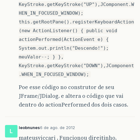
KeyStroke.getKeyStroke("UP"),JComponent.W
HEN_IN_FOCUSED_WINDOW);
this.getRootPane().registerKeyboardAction
(new ActionListener() { public void
actionPerformed(ActionEvent e) {
System.out.println("Descendo!");
meuValor--; } },
KeyStroke.getKeyStroke("DOWN"),JComponent
.WHEN_IN_FOCUSED_WINDOW);
Poe esse código no construtor de seu
JFrame/JDialog. e altera o código que vai
dentro do actionPerformed dos dois casos.
leobnunes
6 de ago. de 2012
L
mateusviccari . Funcionou direitinho.