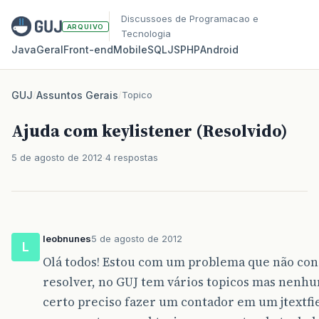
Discussoes de Programacao e
ARQUIVO
Tecnologia
Java
Geral
Front‑end
Mobile
SQL
JS
PHP
Android
GUJ
/
Assuntos Gerais
/
Topico
Ajuda com keylistener (Resolvido)
5 de agosto de 2012
4 respostas
leobnunes
5 de agosto de 2012
L
Olá todos! Estou com um problema que não con
resolver, no GUJ tem vários topicos mas nenh
certo preciso fazer um contador em um jtextfi