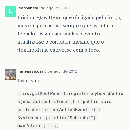
leobnunes
6 de ago. de 2012
L
InicianteJavaHenrique obrigado pela força,
mas eu queria que sempre que as setas do
teclado fossem acionadas o evento
atualizasse o contador mesmo que o
jtextfield não estivesse com o foco.
mateusviccari
6 de ago. de 2012
faz assim:
this.getRootPane().registerKeyboardActio
n(new ActionListener() { public void
actionPerformed(ActionEvent e) {
System.out.println("Subindo!");
meuValor++; } },