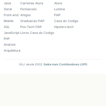
Java
Carreiras Alura
Alura
Geral
Formacoes
Lumina
Front-end
Artigos
FIAP
Mobile
Graduacao FIAP
Casa do Codigo
SQL
Pos-Tech FIAP
Hipsters.tech
JavaScript
Livros Casa do Codigo
PHP
Android
Arquitetura
GUJ: desde 2002.
·
Saiba mais
·
Contribuidores
·
LGPD