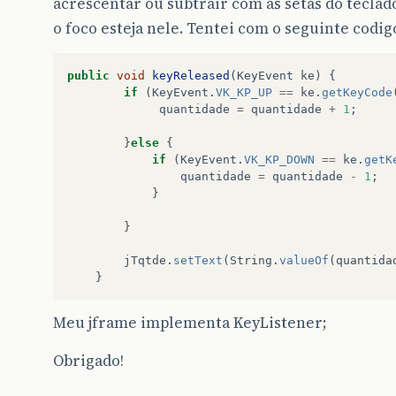
acrescentar ou subtrair com as setas do teclad
o foco esteja nele. Tentei com o seguinte codig
public
void
keyReleased
(
KeyEvent
ke
)
{
if
(
KeyEvent
.
VK_KP_UP
==
ke
.
getKeyCode
quantidade
=
quantidade
+
1
;
}
else
{
if
(
KeyEvent
.
VK_KP_DOWN
==
ke
.
getK
quantidade
=
quantidade
-
1
;
}
}
jTqtde
.
setText
(
String
.
valueOf
(
quantida
}
Meu jframe implementa KeyListener;
Obrigado!