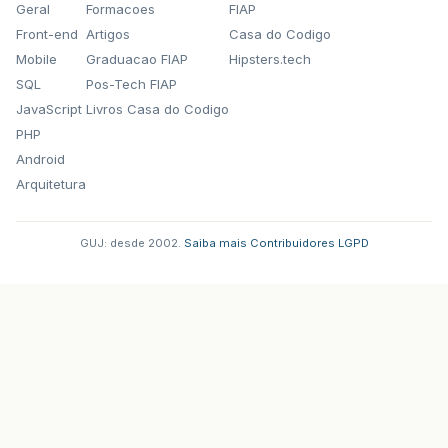
Geral
Formacoes
FIAP
Front-end
Artigos
Casa do Codigo
Mobile
Graduacao FIAP
Hipsters.tech
SQL
Pos-Tech FIAP
JavaScript
Livros Casa do Codigo
PHP
Android
Arquitetura
GUJ: desde 2002.
·
Saiba mais
·
Contribuidores
·
LGPD