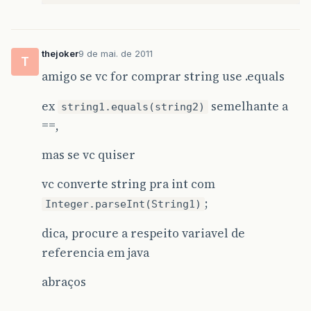
thejoker
9 de mai. de 2011
T
amigo se vc for comprar string use .equals
ex
semelhante a
string1.equals(string2)
==,
mas se vc quiser
vc converte string pra int com
;
Integer.parseInt(String1)
dica, procure a respeito variavel de
referencia em java
abraços