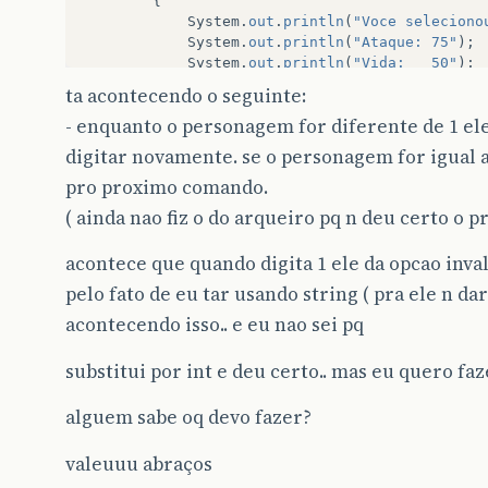
{
System
.
out
.
println
(
"Voce seleciono
System
.
out
.
println
(
"Ataque: 75"
);
System
.
out
.
println
(
"Vida:   50"
);
System
.
out
.
println
();
ta acontecendo o seguinte:
System
.
out
.
println
(
"Digite 'combat
- enquanto o personagem for diferente de 1 ele 
combate
=
sc
.
next
();
while
(
combate
!=
"combate"
)
digitar novamente. se o personagem for igual a
{
pro proximo comando.
System
.
out
.
println
(
"Opcao inva
System
.
out
.
println
(
"Digite nov
( ainda nao fiz o do arqueiro pq n deu certo o p
combate
=
sc
.
next
();
}
acontece que quando digita 1 ele da opcao inv
if
(
combate
==
"combate"
)
pelo fato de eu tar usando string ( pra ele n da
{
monstro
=
ra
.
nextInt
(
3
);
acontecendo isso.. e eu nao sei pq
switch
(
monstro
)
{
substitui por int e deu certo.. mas eu quero fa
case
1
:
System
.
out
.
println
break
;
alguem sabe oq devo fazer?
case
2
:
System
.
out
.
println
break
;
case
3
:
System
.
out
.
println
valeuuu abraços
break
;