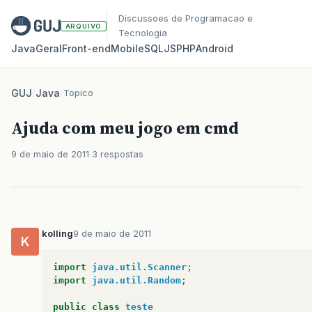
Discussoes de Programacao e
ARQUIVO
Tecnologia
Java
Geral
Front‑end
Mobile
SQL
JS
PHP
Android
GUJ
/
Java
/
Topico
Ajuda com meu jogo em cmd
9 de maio de 2011
3 respostas
kolling
9 de maio de 2011
K
import
java.util.Scanner
;
import
java.util.Random
;
public
class
teste