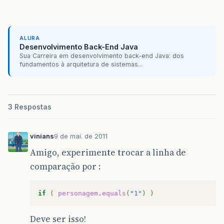
default
:
System
.
out
.
printl
break
;
}
}
ALURA
}
Desenvolvimento Back-End Java
}
Sua Carreira em desenvolvimento back-end Java: dos
}
fundamentos à arquitetura de sistemas...
3 Respostas
vinians
9 de mai. de 2011
Amigo, experimente trocar a linha de
comparação por :
if
(
personagem
.
equals
(
"1"
)
)
Deve ser isso!