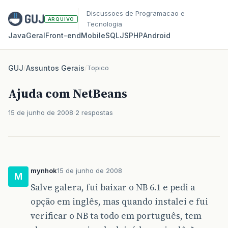
Discussoes de Programacao e
ARQUIVO
Tecnologia
Java
Geral
Front‑end
Mobile
SQL
JS
PHP
Android
GUJ
/
Assuntos Gerais
/
Topico
Ajuda com NetBeans
15 de junho de 2008
2 respostas
mynhok
15 de junho de 2008
M
Salve galera, fui baixar o NB 6.1 e pedi a
opção em inglês, mas quando instalei e fui
verificar o NB ta todo em português, tem