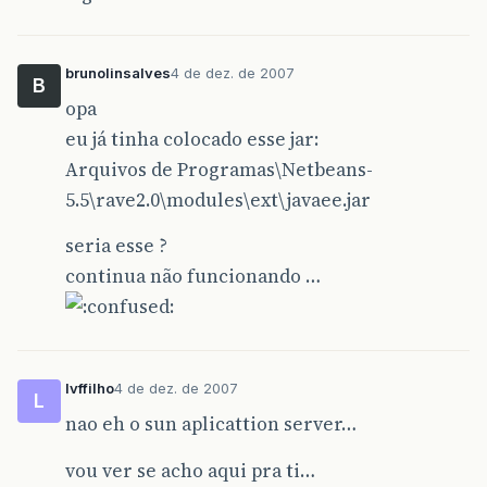
brunolinsalves
4 de dez. de 2007
B
opa
eu já tinha colocado esse jar:
Arquivos de Programas\Netbeans-
5.5\rave2.0\modules\ext\javaee.jar
seria esse ?
continua não funcionando …
lvffilho
4 de dez. de 2007
L
nao eh o sun aplicattion server…
vou ver se acho aqui pra ti…