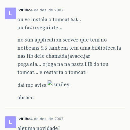
lvffilho
4 de dez. de 2007
L
ou vc instala o tomcat 6.0…
ou faz o seguinte…
no sun application server que tem no
netbeans 5.5 tambem tem uma biblioteca la
nas lib dele chamada javaee.jar
pega ela… e joga na na pasta LIB do teu
tomcat… e restarta o tomcat!
dai me avisa
abraco
lvffilho
4 de dez. de 2007
L
alguma novidade?