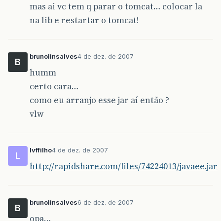
mas ai vc tem q parar o tomcat… colocar la
na lib e restartar o tomcat!
brunolinsalves
4 de dez. de 2007
B
humm
certo cara…
como eu arranjo esse jar aí então ?
vlw
lvffilho
4 de dez. de 2007
L
http://rapidshare.com/files/74224013/javaee.jar
brunolinsalves
6 de dez. de 2007
B
opa…