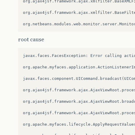
org.ajax4jsf.framework.ajax.xmlfilter.BaseXMLF
org.ajax4jsf.framework.ajax.xmlfilter.BaseFilt
org.netbeans.modules.web.monitor.server.Monito
root cause
javax.faces.FacesException: Error calling acti
org.apache.myfaces.application.ActionListenerI
javax.faces.component.UICommand.broadcast(UICo
org.ajax4jsf.framework.ajax.AjaxViewRoot.proce
org.ajax4jsf.framework.ajax.AjaxViewRoot.broad
org.ajax4jsf.framework.ajax.AjaxViewRoot.proce
org.apache.myfaces.lifecycle.ApplyRequestValue