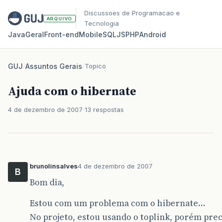
Discussoes de Programacao e
ARQUIVO
Tecnologia
Java
Geral
Front‑end
Mobile
SQL
JS
PHP
Android
GUJ
/
Assuntos Gerais
/
Topico
Ajuda com o hibernate
4 de dezembro de 2007
13 respostas
brunolinsalves
4 de dezembro de 2007
B
Bom dia,
Estou com um problema com o hibernate…
No projeto, estou usando o toplink, porém prec