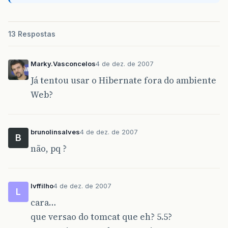
13 Respostas
Marky.Vasconcelos
4 de dez. de 2007
Já tentou usar o Hibernate fora do ambiente
Web?
brunolinsalves
4 de dez. de 2007
B
não, pq ?
lvffilho
4 de dez. de 2007
L
cara…
que versao do tomcat que eh? 5.5?