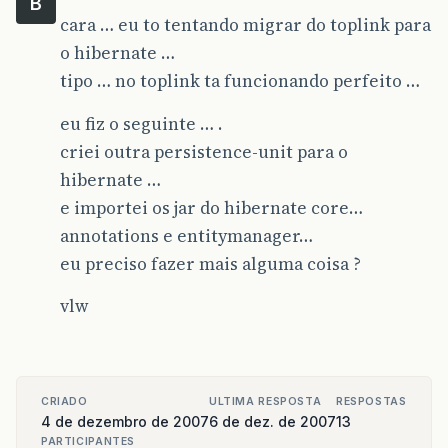
B
cara … eu to tentando migrar do toplink para
o hibernate …
tipo … no toplink ta funcionando perfeito …
eu fiz o seguinte … .
criei outra persistence-unit para o
hibernate …
e importei os jar do hibernate core…
annotations e entitymanager…
eu preciso fazer mais alguma coisa ?
vlw
CRIADO
ULTIMA RESPOSTA
RESPOSTAS
4 de dezembro de 2007
6 de dez. de 2007
13
PARTICIPANTES