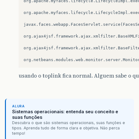
org.apache.myfaces.lifecycle.LifecycleImpl.exe
org.apache.myfaces.lifecycle.LifecycleImpl.exe
javax.faces.webapp.FacesServlet.service(FacesS
org.ajax4jsf.framework.ajax.xmlfilter.BaseXMLF
org.ajax4jsf.framework.ajax.xmlfilter.BaseFilt
org.netbeans.modules.web.monitor.server.Monito
usando o toplink fica normal. Alguem sabe o que
ALURA
Sistemas operacionais: entenda seu conceito e
suas funções
Descubra o que são sistemas operacionais, suas funções e
tipos. Aprenda tudo de forma clara e objetiva. Não perca
tempo!