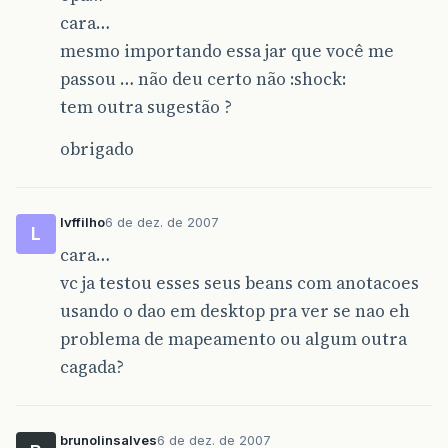
cara…
mesmo importando essa jar que você me
passou … não deu certo não :shock:
tem outra sugestão ?
obrigado
lvffilho
6 de dez. de 2007
L
cara…
vc ja testou esses seus beans com anotacoes
usando o dao em desktop pra ver se nao eh
problema de mapeamento ou algum outra
cagada?
brunolinsalves
6 de dez. de 2007