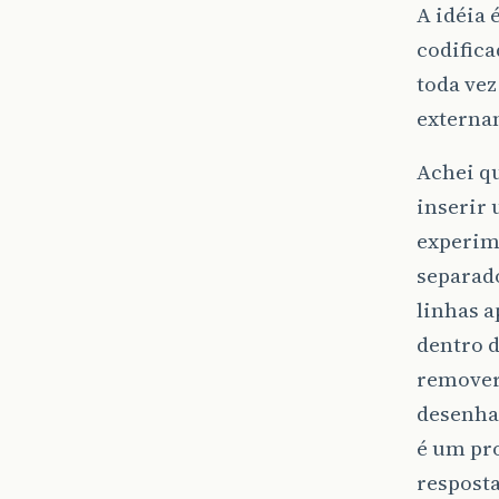
A idéia 
codifica
toda vez
externa
Achei qu
inserir 
experime
separado
linhas 
dentro d
remover 
desenhar
é um pr
resposta