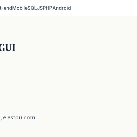
t‑end
Mobile
SQL
JS
PHP
Android
 GUI
, e estou com