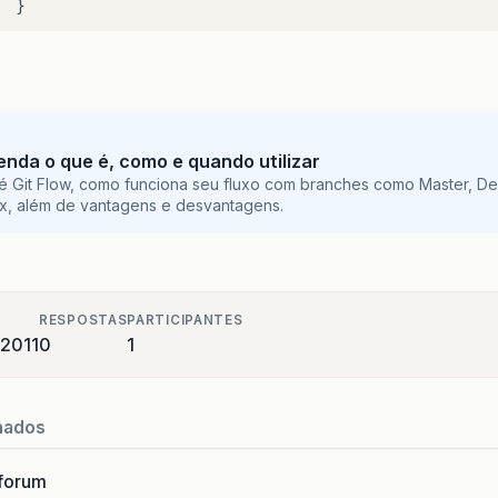
}
repaint
();
tenda o que é, como e quando utilizar
é Git Flow, como funciona seu fluxo com branches como Master, De
ix, além de vantagens e desvantagens.
RESPOSTAS
PARTICIPANTES
 2011
0
1
nados
forum