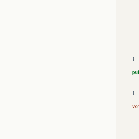
}
pu
}
vo