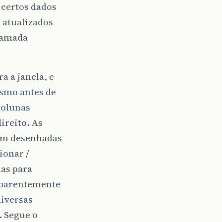
 certos dados
o atualizados
chamada
a a janela, e
esmo antes de
colunas
ireito. As
em desenhadas
ionar /
nas para
 Aparentemente
iversas
… Segue o