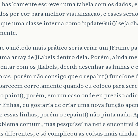
é basicamente escrever uma tabela com os dados, e
dos por cor para melhor visualização, e esses serã
 que uma classe interna como ‘updateGui()’ seja 
mente.
e o método mais prático seria criar um JFrame par
uma array de JLabels dentro dela. Porém, ainda m
ntar com os JLabels, decidi desenhar as linhas e 
ras, porém não consigo que o repaint() funcione d
aparecem corretamente quando eu coloco para ser
o paint(), porém, em um caso onde eu preciso adic
linhas, eu gostaria de criar uma nova função ape
 essas linhas, porém o repaint() não pinta nada.
oblema comum, mas pesquisei na net e encontrei d
s diferentes, e só complicou as coisas mais ainda