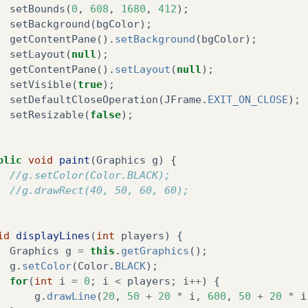
setBounds
(
0
,
608
,
1680
,
412
);
setBackground
(
bgColor
);
getContentPane
().
setBackground
(
bgColor
);
setLayout
(
null
);
getContentPane
().
setLayout
(
null
);
setVisible
(
true
);
setDefaultCloseOperation
(
JFrame
.
EXIT_ON_CLOSE
);
setResizable
(
false
);
blic
void
paint
(
Graphics
g
)
{
//g.setColor(Color.BLACK);
//g.drawRect(40, 50, 60, 60);
id
displayLines
(
int
players
)
{
Graphics
g
=
this
.
getGraphics
();
g
.
setColor
(
Color
.
BLACK
);
for
(
int
i
=
0
;
i
<
players
;
i
++
)
{
g
.
drawLine
(
20
,
50
+
20
*
i
,
600
,
50
+
20
*
i