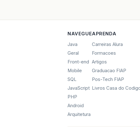
NAVEGUE
APRENDA
Java
Carreiras Alura
Geral
Formacoes
Front-end
Artigos
Mobile
Graduacao FIAP
SQL
Pos-Tech FIAP
JavaScript
Livros Casa do Codig
PHP
Android
Arquitetura