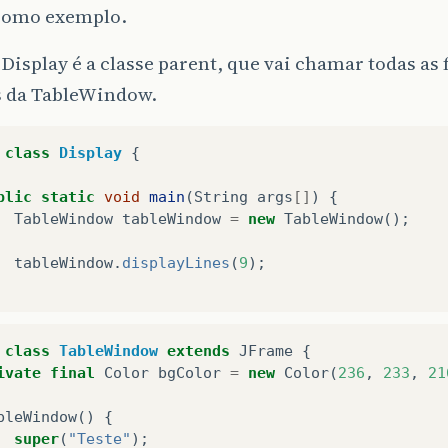
como exemplo.
 Display é a classe parent, que vai chamar todas as
s da TableWindow.
class
Display
{
blic
static
void
main
(
String
args
[]
)
{
TableWindow
tableWindow
=
new
TableWindow
();
tableWindow
.
displayLines
(
9
);
class
TableWindow
extends
JFrame
{
ivate
final
Color
bgColor
=
new
Color
(
236
,
233
,
21
bleWindow
()
{
super
(
"Teste"
);