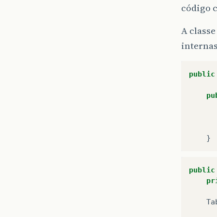
código 
A classe
interna
public
pu
}
public
pr
Ta