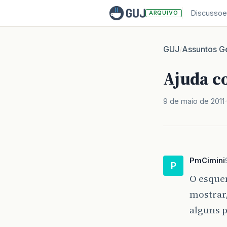
Discussoe
ARQUIVO
GUJ
Assuntos Ge
/
Ajuda c
9 de maio de 2011
PmCimini
P
O esque
mostrar/
alguns p