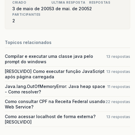
CRIADO
ULTIMA RESPOSTA
RESPOSTAS
3 de maio de 2005
3 de mai. de 2005
2
PARTICIPANTES
2
Topicos relacionados
Compilar e executar uma classe java pelo
13 respostas
prompt do windows
[RESOLVIDO] Como executar função JavaScript
13 respostas
após página carregada
Java.lang.OutOfMemoryError: Java heap space
11 respostas
- Como resolver?
Como consultar CPF na Receita Federal usando
22 respostas
Web Service?
Como acessar localhost de forma externa?
13 respostas
[RESOLVIDO]