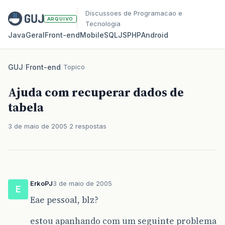
Discussoes de Programacao e
ARQUIVO
Tecnologia
Java
Geral
Front‑end
Mobile
SQL
JS
PHP
Android
GUJ
/
Front-end
/
Topico
Ajuda com recuperar dados de
tabela
3 de maio de 2005
2 respostas
ErkoPJ
3 de maio de 2005
E
Eae pessoal, blz?
estou apanhando com um seguinte problema