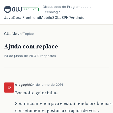
Discussoes de Programacao e
ARQUIVO
Tecnologia
Java
Geral
Front‑end
Mobile
SQL
JS
PHP
Android
GUJ
/
Java
/
Topico
Ajuda com replace
24 de junho de 2014
0 respostas
diegophh
24 de junho de 2014
D
Boa noite galerinha…
Sou iniciante em java e estou tendo problemas
corretamente, gostaria da ajuda de vcs…