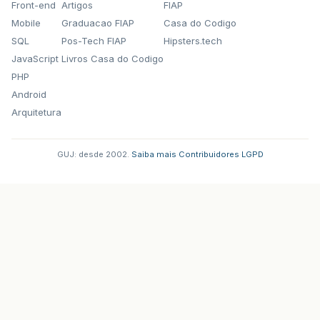
Front-end
Artigos
FIAP
Mobile
Graduacao FIAP
Casa do Codigo
SQL
Pos-Tech FIAP
Hipsters.tech
JavaScript
Livros Casa do Codigo
PHP
Android
Arquitetura
GUJ: desde 2002.
·
Saiba mais
·
Contribuidores
·
LGPD