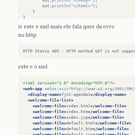
out
.
println
(
"</body>"
);
out
.
println
(
"</html>"
);
}
}
ir este e xml mais ele fala quer da erro
no http
este e o xml
<?xml version="1.0" encoding="UTF-8"?>
<web-app
xmlns:xsi=
"http://www.w3.org/2001/XML
<display-name>
fj21-agenda1
</display-name>
<welcome-file-list>
<welcome-file>
index.html
</welcome-file>
<welcome-file>
index.htm
</welcome-file>
<welcome-file>
index.jsp
</welcome-file>
<welcome-file>
default.html
</welcome-file>
<welcome-file>
default.htm
</welcome-file>
<welcome-file>
default.jsp
</welcome-file>