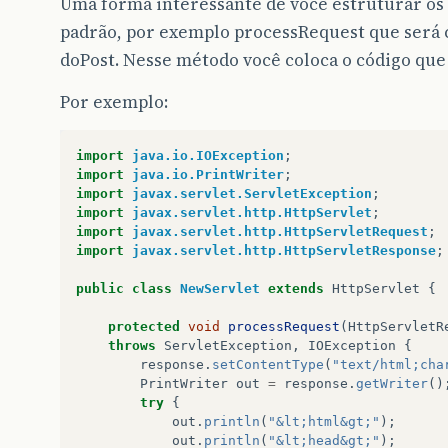
Uma forma interessante de você estruturar os 
padrão, por exemplo processRequest que será
doPost. Nesse método você coloca o código que 
Por exemplo:
import
java.io.IOException
;
import
java.io.PrintWriter
;
import
javax.servlet.ServletException
;
import
javax.servlet.http.HttpServlet
;
import
javax.servlet.http.HttpServletRequest
;
import
javax.servlet.http.HttpServletResponse
;
public
class
NewServlet
extends
HttpServlet
{
protected
void
processRequest
(
HttpServletR
throws
ServletException
,
IOException
{
response
.
setContentType
(
"text/html;cha
PrintWriter
out
=
response
.
getWriter
()
try
{
out
.
println
(
"&lt;html&gt;"
);
out
.
println
(
"&lt;head&gt;"
);