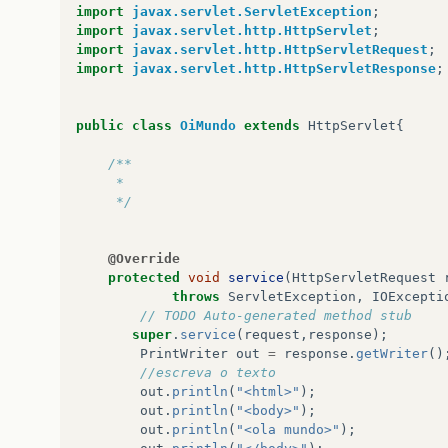
import
javax.servlet.ServletException
;
import
javax.servlet.http.HttpServlet
;
import
javax.servlet.http.HttpServletRequest
;
import
javax.servlet.http.HttpServletResponse
;
public
class
OiMundo
extends
HttpServlet
{
/**
	 * 
	 */
@Override
protected
void
service
(
HttpServletRequest
throws
ServletException
,
IOExcepti
// TODO Auto-generated method stub
super
.
service
(
request
,
response
);
PrintWriter
out
=
response
.
getWriter
()
//escreva o texto 
out
.
println
(
"<html>"
);
out
.
println
(
"<body>"
);
out
.
println
(
"<ola mundo>"
);