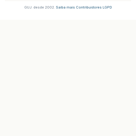
GUJ: desde 2002.
·
Saiba mais
·
Contribuidores
·
LGPD