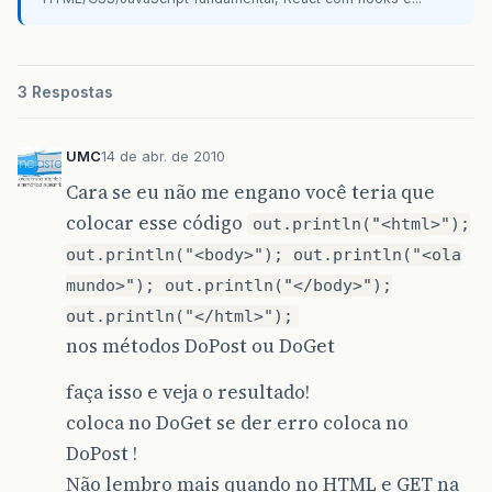
3 Respostas
UMC
14 de abr. de 2010
Cara se eu não me engano você teria que
colocar esse código
out.println("<html>");
out.println("<body>"); out.println("<ola
mundo>"); out.println("</body>");
out.println("</html>");
nos métodos DoPost ou DoGet
faça isso e veja o resultado!
coloca no DoGet se der erro coloca no
DoPost !
Não lembro mais quando no HTML e GET na