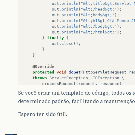
out
.
println
(
"&lt;title&gt;Servlet 
out
.
println
(
"&lt;/head&gt;"
);
out
.
println
(
"&lt;body&gt;"
);
out
.
println
(
"&lt;h1&gt;Olá Mundo J
out
.
println
(
"&lt;/body&gt;"
);
out
.
println
(
"&lt;/html&gt;"
);
}
finally
{
out
.
close
();
}
}
@Override
protected
void
doGet
(
HttpServletRequest
re
throws
ServletException
,
IOException
{
processRequest
(
request
,
response
);
}
Se você criar um template de código, todos os 
determinado padrão, facilitando a manutenção
@Override
protected
void
doPost
(
HttpServletRequest
r
throws
ServletException
,
IOException
{
Espero ter sido útil.
processRequest
(
request
,
response
);
}
}