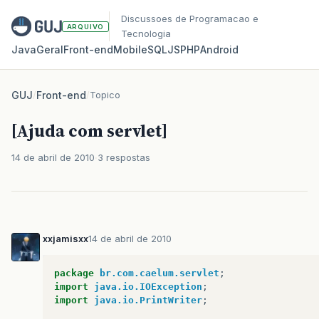
Discussoes de Programacao e
ARQUIVO
Tecnologia
Java
Geral
Front‑end
Mobile
SQL
JS
PHP
Android
GUJ
/
Front-end
/
Topico
[Ajuda com servlet]
14 de abril de 2010
3 respostas
xxjamisxx
14 de abril de 2010
package
br.com.caelum.servlet
;
import
java.io.IOException
;
import
java.io.PrintWriter
;