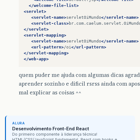
</welcome-file-list>
<servlet>
<servlet-name>
servletOiMundo
</servlet-name>
<servlet-class>
br.com.caelum.servlet.OiMund
</servlet>
<servlet-mapping>
<servlet-name>
servletOiMundo
</servlet-name>
<url-pattern>
/oi
</url-pattern>
</servlet-mapping>
</web-app>
quem puder me ajuda com algumas dicas agra
aprender sozinho e dificil rsrss ainda com apos
mal explicar as coisas ^^
ALURA
Desenvolvimento Front-End React
Do primeiro componente à liderança técnica!
HTML/CSS/JavaScript fundamental, React com hooks e...