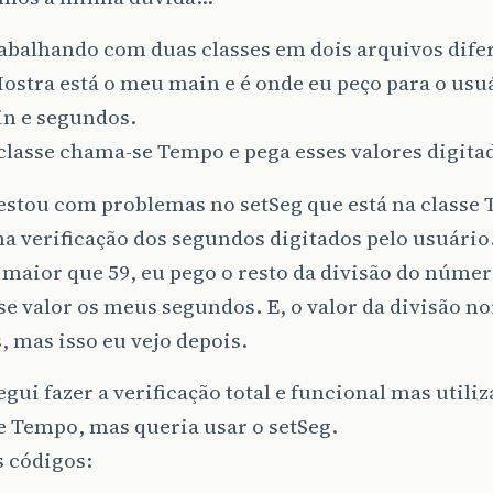
abalhando com duas classes em dois arquivos difer
stra está o meu main e é onde eu peço para o usu
in e segundos.
classe chama-se Tempo e pega esses valores digita
estou com problemas no setSeg que está na classe 
a verificação dos segundos digitados pelo usuário.
aior que 59, eu pego o resto da divisão do número
se valor os meus segundos. E, o valor da divisão n
 mas isso eu vejo depois.
gui fazer a verificação total e funcional mas util
e Tempo, mas queria usar o setSeg.
s códigos: