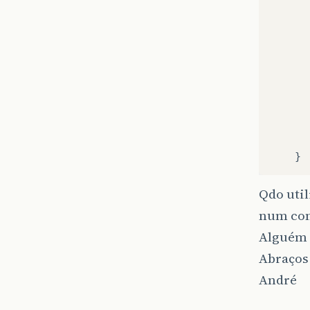
Qdo util
num con
Alguém t
Abraços 
André