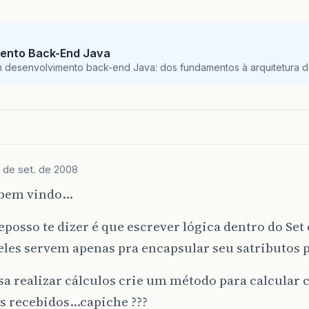
ento Back-End Java
m desenvolvimento back-end Java: dos fundamentos à arquitetura de
 de set. de 2008
a bem vindo…
eposso te dizer é que escrever lógica dentro do Set 
eles servem apenas pra encapsular seu satributos 
sa realizar cálculos crie um método para calcular
os recebidos…capiche ???