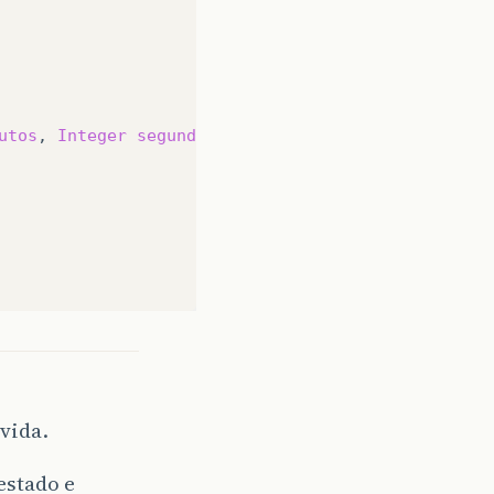
utos
,
Integer
segundos
)
vida.
estado e