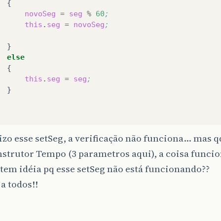
novoSeg
=
seg
%
60
;
this
.
seg
=
novoSeg
;
else
this
.
seg
=
seg
;
izo esse setSeg, a verificação não funciona… mas qd
strutor Tempo (3 parametros aqui), a coisa funcio
em idéia pq esse setSeg não está funcionando??
a todos!!