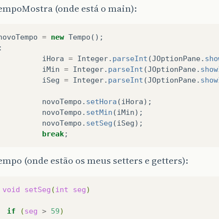
TempoMostra (onde está o main):
novoTempo
=
new
Tempo
();
:
iHora
=
Integer
.
parseInt
(
JOptionPane
.
sho
iMin
=
Integer
.
parseInt
(
JOptionPane
.
show
iSeg
=
Integer
.
parseInt
(
JOptionPane
.
show
novoTempo
.
setHora
(
iHora
);
novoTempo
.
setMin
(
iMin
);
novoTempo
.
setSeg
(
iSeg
);
break
;
empo (onde estão os meus setters e getters):
void
setSeg
(
int
seg
)
if
(
seg
>
59
)