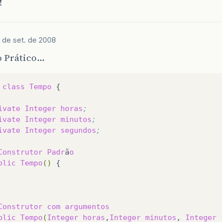
!
 de set. de 2008
 Prático…
class
Tempo
{

ivate
Integer
horas
;
ivate
Integer
minutos
;
ivate
Integer
segundos
;
Construtor
Padr
ã
o
blic
Tempo
()
Construtor
com
argumentos
blic
Tempo
(
Integer
horas
,
Integer
minutos
,
Integer