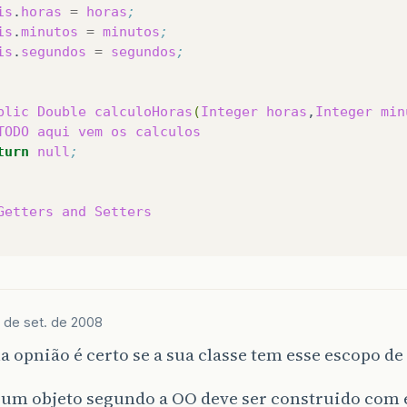
is
.
horas
=
horas
;
is
.
minutos
=
minutos
;
is
.
segundos
=
segundos
;
blic
Double
calculoHoras
(
Integer
horas
,
Integer
min
TODO
aqui
vem
os
calculos
turn
null
;
Getters
and
Setters
 de set. de 2008
 opnião é certo se a sua classe tem esse escopo de 
 um objeto segundo a OO deve ser construido com 