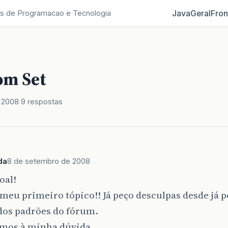
Java
Geral
Fron
s de Programacao e Tecnologia
om Set
 2008
9 respostas
da
8 de setembro de 2008
oal!
 meu primeiro tópico!! Já peço desculpas desde já p
dos padrões do fórum.
mos à minha dúvida…