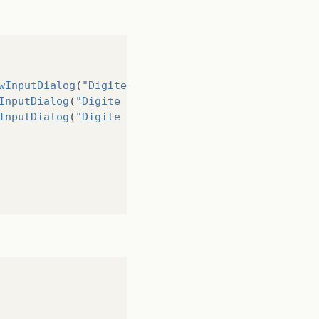
wInputDialog
(
"Digite uma hora"
));
InputDialog
(
"Digite um minuto"
));
InputDialog
(
"Digite um segundo"
));