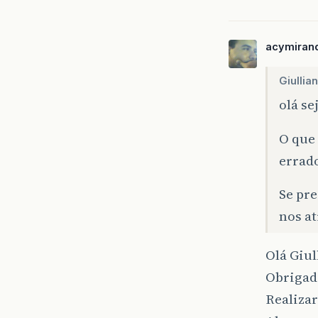
acymiran
Giullia
olá s
O que 
errado
Se pre
nos a
Olá Giul
Obrigado
Realizar