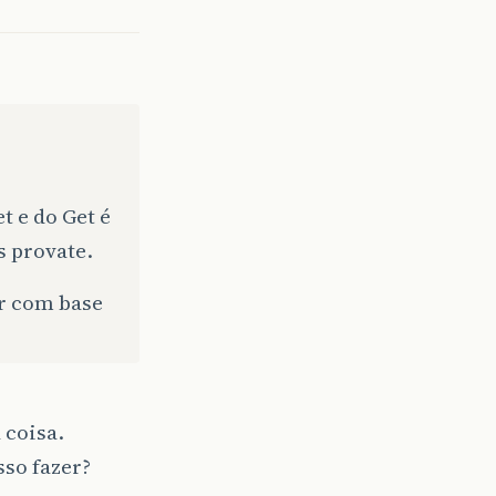
t e do Get é
s provate.
ar com base
 coisa.
sso fazer?