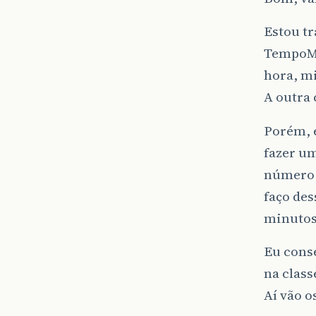
Estou tr
TempoMo
hora, m
A outra 
Porém, 
fazer um
número m
faço des
minutos,
Eu conse
na class
Aí vão o