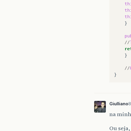
th
th
th
pu
//
re
//
Giulliano
8
na minha
Ou seja,