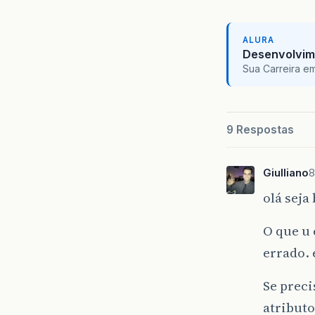
ALURA
Desenvolvim
Sua Carreira e
9 Respostas
Giulliano
8
olá sej
O que u 
errado. 
Se preci
atribut