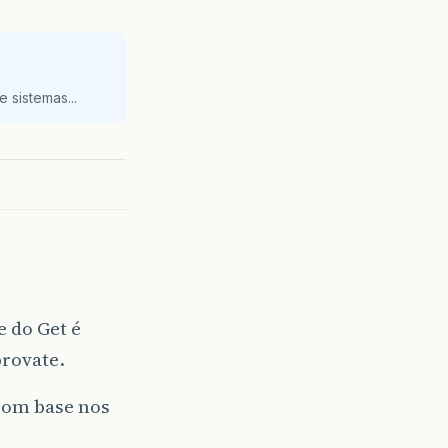
 sistemas...
e do Get é
provate.
 com base nos