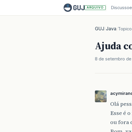
Discussoe
ARQUIVO
GUJ
Java
/
/
Topico
Ajuda c
8 de setembro de
acymiran
Olá pess
Esse é o
ou fora 
Bom, va