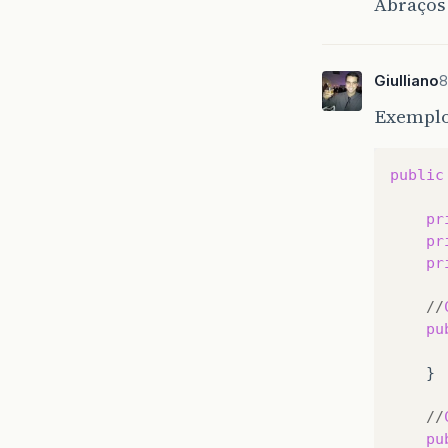
Abraços
Giulliano
8
Exemplo
public
pr
pr
pr
//
pu
}

//
pu