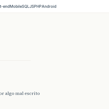
t‑end
Mobile
SQL
JS
PHP
Android
or algo mal escrito