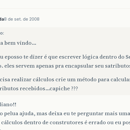
da
8 de set. de 2008
no:
eja bem vindo…
u eposso te dizer é que escrever lógica dentro do Se
. eles servem apenas pra encapsular seu satributo
cisa realizar cálculos crie um método para calcul
tributos recebidos…capiche ???
liano!!
 pelua ajuda, mas deixa eu te perguntar mais uma
 cálculos dentro de construtores é errado ou eu po