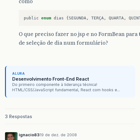
como
public
enum
dias
{
SEGUNDA
,
TERÇA
,
QUARTA
,
QUIN
O que preciso fazer no jsp e no FormBean para 
de seleção de dia num formulário?
ALURA
Desenvolvimento Front-End React
Do primeiro componente à liderança técnica!
HTML/CSS/JavaScript fundamental, React com hooks e...
3 Respostas
ignacio83
19 de dez. de 2008