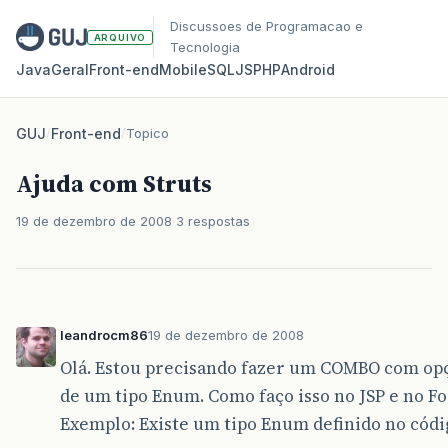
Discussoes de Programacao e
ARQUIVO
Tecnologia
Java
Geral
Front‑end
Mobile
SQL
JS
PHP
Android
GUJ
/
Front-end
/
Topico
Ajuda com Struts
19 de dezembro de 2008
3 respostas
leandrocm86
19 de dezembro de 2008
Olá. Estou precisando fazer um COMBO com op
de um tipo Enum. Como faço isso no JSP e no 
Exemplo: Existe um tipo Enum definido no códig