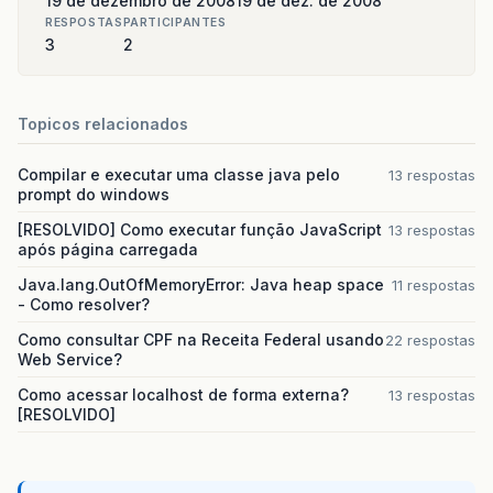
19 de dezembro de 2008
19 de dez. de 2008
RESPOSTAS
PARTICIPANTES
3
2
Topicos relacionados
Compilar e executar uma classe java pelo
13 respostas
prompt do windows
[RESOLVIDO] Como executar função JavaScript
13 respostas
após página carregada
Java.lang.OutOfMemoryError: Java heap space
11 respostas
- Como resolver?
Como consultar CPF na Receita Federal usando
22 respostas
Web Service?
Como acessar localhost de forma externa?
13 respostas
[RESOLVIDO]