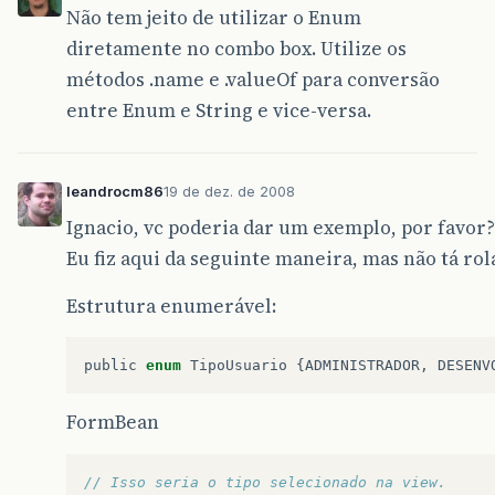
Não tem jeito de utilizar o Enum
diretamente no combo box. Utilize os
métodos .name e .valueOf para conversão
entre Enum e String e vice-versa.
leandrocm86
19 de dez. de 2008
Ignacio, vc poderia dar um exemplo, por favor?
Eu fiz aqui da seguinte maneira, mas não tá rol
Estrutura enumerável:
public
enum
TipoUsuario
{
ADMINISTRADOR
,
DESENV
FormBean
// Isso seria o tipo selecionado na view.