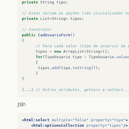
private
String
tipo
;
// Estas seriam as opções (são inicializadas n
private
List
<
String
>
tipos
;
// Construtor
public
CadUsuarioForm
()
{
// Para cada valor (tipo de usuario) da 
tipos
=
new
ArrayList
<
String
>
();
for
(
TipoUsuario
tipo
:
TipoUsuario
.
value
{
tipos
.
add
(
tipo
.
toString
());
}
}
(...)
// Outros atributos, getters e setters..
JSP:
<html:select
multiple=
"false"
property=
"tipo"
>
<html:optionsCollection
property=
"tipos"
/>