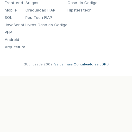
Front-end
Artigos
Casa do Codigo
Mobile
Graduacao FIAP
Hipsters.tech
SQL
Pos-Tech FIAP
JavaScript
Livros Casa do Codigo
PHP
Android
Arquitetura
GUJ: desde 2002.
·
Saiba mais
·
Contribuidores
·
LGPD