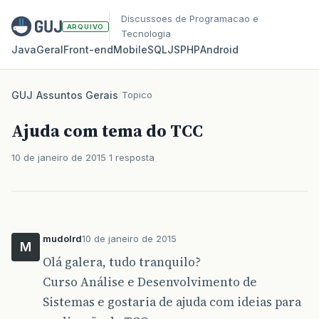
Discussoes de Programacao e
ARQUIVO
Tecnologia
Java
Geral
Front‑end
Mobile
SQL
JS
PHP
Android
GUJ
/
Assuntos Gerais
/
Topico
Ajuda com tema do TCC
10 de janeiro de 2015
1 resposta
mudolrd
10 de janeiro de 2015
M
Olá galera, tudo tranquilo?
Curso Análise e Desenvolvimento de
Sistemas e gostaria de ajuda com ideias para