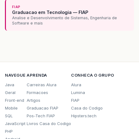
FIAP
Graduacao em Tecnologia — FIAP
Analise e Desenvolvimento de Sistemas, Engenharia de
Software e mais
NAVEGUE
APRENDA
CONHECA O GRUPO
Java
Carreiras Alura
Alura
Geral
Formacoes
Lumina
Front-end
Artigos
FIAP
Mobile
Graduacao FIAP
Casa do Codigo
SQL
Pos-Tech FIAP
Hipsters.tech
JavaScript
Livros Casa do Codigo
PHP
Android