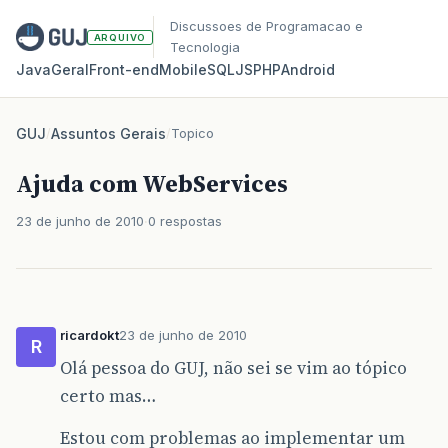
Discussoes de Programacao e
ARQUIVO
Tecnologia
Java
Geral
Front‑end
Mobile
SQL
JS
PHP
Android
GUJ
/
Assuntos Gerais
/
Topico
Ajuda com WebServices
23 de junho de 2010
0 respostas
ricardokt
23 de junho de 2010
R
Olá pessoa do GUJ, não sei se vim ao tópico
certo mas…
Estou com problemas ao implementar um