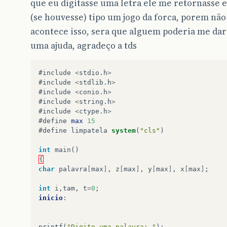
que eu digitasse uma letra ele me retornasse e
(se houvesse) tipo um jogo da forca, porem não
acontece isso, sera que alguem poderia me dar
uma ajuda, agradeço a tds
#include
<
stdio
.
h
>
#include
<
stdlib
.
h
>
#include
<
conio
.
h
>
#include
<
string
.
h
>
#include
<
ctype
.
h
>
#define
max
15
#define
limpatela
system
(
"cls"
)
int
main
()
{
char
palavra
[
max
]
,
z
[
max
]
,
y
[
max
]
,
x
[
max
]
;
int
i
,
tam
,
t
=
0
;
inicio
:
printf
(
"Digite uma palavra: "
);