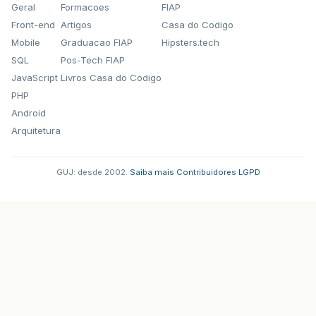
Geral
Formacoes
FIAP
Front-end
Artigos
Casa do Codigo
Mobile
Graduacao FIAP
Hipsters.tech
SQL
Pos-Tech FIAP
JavaScript
Livros Casa do Codigo
PHP
Android
Arquitetura
GUJ: desde 2002.
·
Saiba mais
·
Contribuidores
·
LGPD