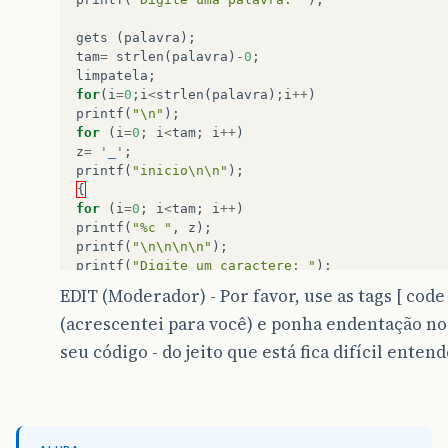
gets
(
palavra
);
tam
=
strlen
(
palavra
)
-
0
;
limpatela
;
for
(
i
=
0
;
i
<
strlen
(
palavra
);
i
++
)
printf
(
"\n"
);
for
(
i
=
0
;
i
<
tam
;
i
++
)
z
=
'_'
;
printf
(
"inicio\n\n"
);
{
for
(
i
=
0
;
i
<
tam
;
i
++
)
printf
(
"%c "
,
z
);
printf
(
"\n\n\n\n"
);
printf
(
"Digite um caractere: "
);
scanf
(
"%c"
,
&
palavra
);
EDIT (Moderador) - Por favor, use as tags [ code 
if
(
palavra
!=
getch
())
(acrescentei para você) e ponha endentação no
printf
(
"A palavra nao contem este caracter\n"
)
else
seu código - do jeito que está fica difícil entend
{
if
(
palavra
=
y
)
printf
(
"Voce acertou o caracter da palavra\n"
)
}