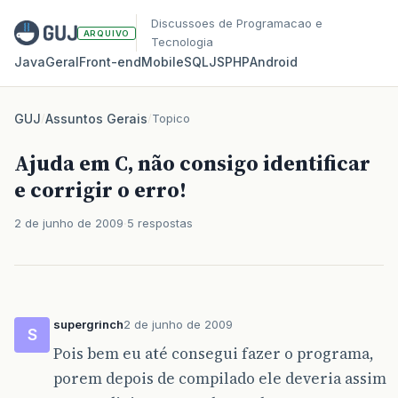
Discussoes de Programacao e
ARQUIVO
Tecnologia
Java
Geral
Front‑end
Mobile
SQL
JS
PHP
Android
GUJ
/
Assuntos Gerais
/
Topico
Ajuda em C, não consigo identificar
e corrigir o erro!
2 de junho de 2009
5 respostas
supergrinch
2 de junho de 2009
S
Pois bem eu até consegui fazer o programa,
porem depois de compilado ele deveria assim