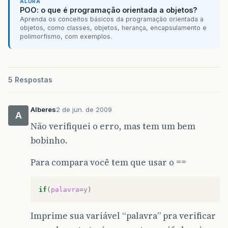
ALURA
getchar
();
POO: o que é programação orientada a objetos?
getchar
();
Aprenda os conceitos básicos da programação orientada a
}
objetos, como classes, objetos, herança, encapsulamento e
}
polimorfismo, com exemplos.
5 Respostas
Alberes
2 de jun. de 2009
A
Não verifiquei o erro, mas tem um bem
bobinho.
Para compara você tem que usar o
==
if
(
palavra
=
y
)
Imprime sua variável “palavra” pra verificar