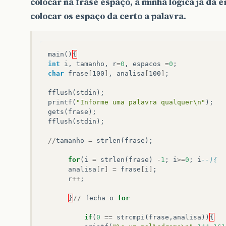
colocar na frase espaço, a minha lógica já da 
colocar os espaço da certo a palavra.
main
()
{
int
i
,
tamanho
,
r
=
0
,
espacos
=
0
;
char
frase
[
100
]
,
analisa
[
100
]
;
fflush
(
stdin
);
printf
(
"Informe uma palavra qualquer\n"
);
gets
(
frase
);
fflush
(
stdin
);
//
tamanho
=
strlen
(
frase
);
for
(
i
=
strlen
(
frase
)
-
1
;
i
>=
0
;
i
--){ 
analisa
[
r
]
=
frase
[
i
]
;
r
++
;
}
//
fecha
o
for
if
(
0
==
strcmpi
(
frase
,
analisa
))
{