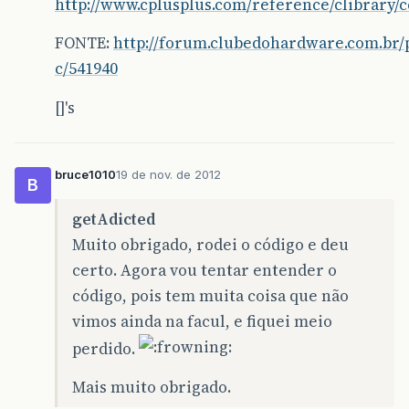
http://www.cplusplus.com/reference/clibrary/c
}
FONTE:
http://forum.clubedohardware.com.br/
c/541940
[]'s
bruce1010
19 de nov. de 2012
B
getAdicted
Muito obrigado, rodei o código e deu
certo. Agora vou tentar entender o
código, pois tem muita coisa que não
vimos ainda na facul, e fiquei meio
perdido.
Mais muito obrigado.