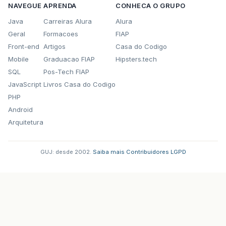
NAVEGUE
APRENDA
CONHECA O GRUPO
Java
Carreiras Alura
Alura
Geral
Formacoes
FIAP
Front-end
Artigos
Casa do Codigo
Mobile
Graduacao FIAP
Hipsters.tech
SQL
Pos-Tech FIAP
JavaScript
Livros Casa do Codigo
PHP
Android
Arquitetura
GUJ: desde 2002.
·
Saiba mais
·
Contribuidores
·
LGPD