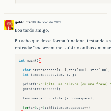
getAdicted
19 de nov. de 2012
Boa tarde amigo,
Eu acho que dessa forma funciona, testando a 
entrada: "socorram-me! subi no onibus em mar
int
main
()
{
char
strcomespaco
[
100
]
,
str1
[
100
]
,
str2
[
100
]
;
int
tamcomespaco
,
tam
,
i
,
j
;
printf
(
"\nDigite uma palavra (ou uma frase):
gets
(
strcomespaco
);
tamcomespaco
=
strlen
(
strcomespaco
);
for
(
i
=
0
,
j
=
0
;
i
&
lt
;
tamcomespaco
;
i
++
)