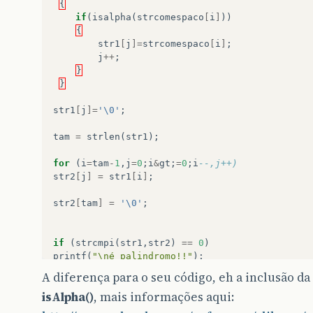
{
if
(
isalpha
(
strcomespaco
[
i
]
))
{
str1
[
j
]=
strcomespaco
[
i
]
;
j
++
;
}
}
str1
[
j
]=
'\0'
;
tam
=
strlen
(
str1
);
for
(
i
=
tam
-
1
,
j
=
0
;
i
&
gt
;
=
0
;
i
--,j++)
str2
[
j
]
=
str1
[
i
]
;
str2
[
tam
]
=
'\0'
;
if
(
strcmpi
(
str1
,
str2
)
==
0
)
printf
(
"\né palindromo!!"
);
else
A diferença para o seu código, eh a inclusão da
printf
(
"\nNao é palindromo!!"
);
isAlpha()
, mais informações aqui:
system
(
"PAUSE"
);