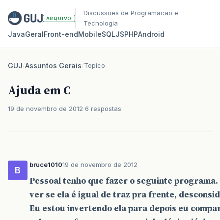
Discussoes de Programacao e
ARQUIVO
Tecnologia
Java
Geral
Front‑end
Mobile
SQL
JS
PHP
Android
GUJ
/
Assuntos Gerais
/
Topico
Ajuda em C
19 de novembro de 2012
6 respostas
bruce1010
19 de novembro de 2012
B
Pessoal tenho que fazer o seguinte programa.
ver se ela é igual de traz pra frente, desconsi
Eu estou invertendo ela para depois eu compar