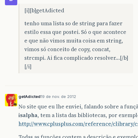
[i][b]getAdicted
tenho uma lista so de string para fazer
estilo essa que postei. Só o que acontece
e que não vimos muita coisa em string,
vimos só conceito de copy, concat,
strcmpi. Ai fica complicado resolver…[/b]
[/i]
getAdicted
19 de nov. de 2012
No site que eu lhe enviei, falando sobre a funç
isalpha
, tem a lista das bibliotecas, por exempl
http://www.cplusplus.com/reference/clibrary/c
Todas as funções contem a descrição e exempl