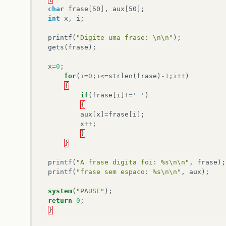
char
frase
[
50
]
,
aux
[
50
]
;
int
x
,
i
;
printf
(
"Digite uma frase: \n\n"
);
gets
(
frase
);
x
=
0
;
for
(
i
=
0
;
i
<=
strlen
(
frase
)
-
1
;
i
++
)
{
if
(
frase
[
i
]!=
' '
)
{
aux
[
x
]=
frase
[
i
]
;
x
++
;
}
}
printf
(
"A frase digita foi: %s\n\n"
,
frase
);
printf
(
"frase sem espaco: %s\n\n"
,
aux
);
system
(
"PAUSE"
);
return
0
;
}