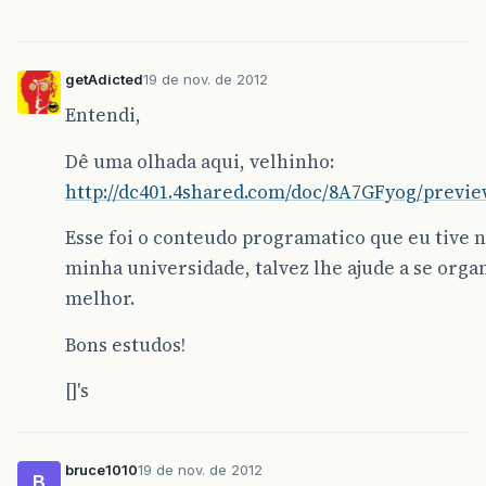
getAdicted
19 de nov. de 2012
Entendi,
Dê uma olhada aqui, velhinho:
http://dc401.4shared.com/doc/8A7GFyog/previe
Esse foi o conteudo programatico que eu tive 
minha universidade, talvez lhe ajude a se orga
melhor.
Bons estudos!
[]'s
bruce1010
19 de nov. de 2012
B