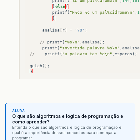
printf
(
"%c um pal%cdrome\n"
,
144
,
161
}
else
{
printf
(
"N%co %c um pal%cidrome\n"
,
1
}
analisa
[
r
]
=
'\0'
;
//
printf
(
"%s\n"
,
analisa
);
printf
(
"invertida palavra %s\n"
,
analisa
//
printf
(
"a palavra tem %d\n"
,
espacos
);
getch
();
}
ALURA
O que são algoritmos e lógica de programação e
como aprender?
Entenda o que são algoritmos e lógica de programação e
qual é a importância desses conceitos para começar a
programar