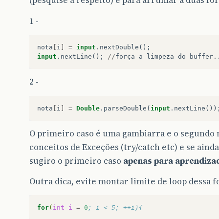
(pesquise a respeito) e para arrumar a duas fo
1 -
nota
[
i
]
=
input
.
nextDouble
();
input
.
nextLine
();
//
força
a
limpeza
do
buffer
.
2 -
nota
[
i
]
=
Double
.
parseDouble
(
input
.
nextLine
())
O primeiro caso é uma gambiarra e o segundo 
conceitos de Exceções (try/catch etc) e se ain
sugiro o primeiro caso
apenas para aprendiza
Outra dica, evite montar limite de loop dessa
for
(
int
i
=
0
; i < 5; ++i){