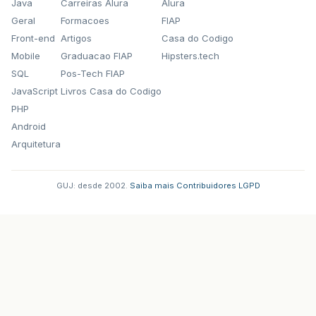
Java
Carreiras Alura
Alura
Geral
Formacoes
FIAP
Front-end
Artigos
Casa do Codigo
Mobile
Graduacao FIAP
Hipsters.tech
SQL
Pos-Tech FIAP
JavaScript
Livros Casa do Codigo
PHP
Android
Arquitetura
GUJ: desde 2002.
·
Saiba mais
·
Contribuidores
·
LGPD