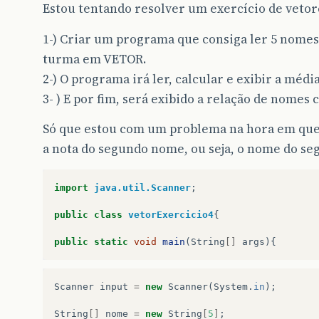
Estou tentando resolver um exercício de vetor
1-) Criar um programa que consiga ler 5 nome
turma em VETOR.
2-) O programa irá ler, calcular e exibir a médi
3- ) E por fim, será exibido a relação de nomes 
Só que estou com um problema na hora em que
a nota do segundo nome, ou seja, o nome do seg
import
java.util.Scanner
;
public
class
vetorExercicio4
{
public
static
void
main
(
String
[]
args
){
Scanner
input
=
new
Scanner
(
System
.
in
);
String
[]
nome
=
new
String
[
5
]
;