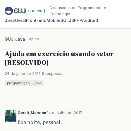
Discussoes de Programacao e
ARQUIVO
Tecnologia
Java
Geral
Front‑end
Mobile
SQL
JS
PHP
Android
GUJ
/
Java
/
Topico
Ajuda em exercício usando vetor
[RESOLVIDO]
24 de julho de 2017
5 respostas
programação
java
Geralt_Marston
24 de julho de 2017
Boa noite, pessoal.