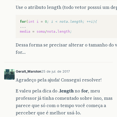
Use o atributo length (todo vetor possui um de
for
(
int
i
=
0
; i < nota.length; ++i){
media
=
soma
/
nota
.
length
;
Dessa forma se precisar alterar o tamanho do 
for…
Geralt_Marston
25 de jul. de 2017
Agradeço pela ajuda! Consegui resolver!
E valeu pela dica do
.length
no
for
, meu
professor já tinha comentado sobre isso, mas
parece que só com o tempo você começa a
perceber que é melhor usá-lo.