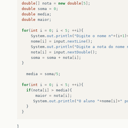
double
[]
nota
=
new
double
[
5
]
;
double
soma
=
0
;
double
media
;
double
maior
;
for
(
int
i
=
0
;
i
<
5
;
++
i
){
System
.
out
.
println
(
"Digite o nome n"
+
(
i
+
1
)
nome
[
i
]
=
input
.
nextLine
();
System
.
out
.
println
(
"Digite a nota do nome 
nota
[
i
]
=
input
.
nextDouble
();
soma
=
soma
+
nota
[
i
]
;
}
media
=
soma
/
5
;
for
(
int
i
=
0
;
i
<
5
;
++
i
){
if
(
nota
[
i
]
>
media
){
maior
=
nota
[
i
]
;
System
.
out
.
println
(
"O aluno "
+
nome
[
i
]+
" p
}
}
}