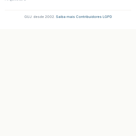
GUJ: desde 2002.
·
Saiba mais
·
Contribuidores
·
LGPD