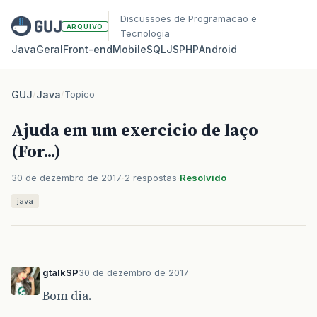
Discussoes de Programacao e
ARQUIVO
Tecnologia
Java
Geral
Front‑end
Mobile
SQL
JS
PHP
Android
GUJ
/
Java
/
Topico
Ajuda em um exercicio de laço
(For...)
30 de dezembro de 2017
2 respostas
Resolvido
java
gtalkSP
30 de dezembro de 2017
Bom dia.