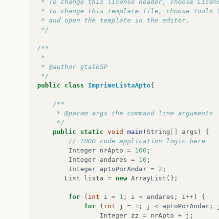
 * To change this license header, choose Licen
 * To change this template file, choose Tools 
 * and open the template in the editor.
 */
/**
 *
 * @author gtalkSP
 */
public
class
ImprimeListaApto
{
/**
     * @param args the command line arguments
     */
public
static
void
main
(
String
[]
args
)
{
// TODO code application logic here
Integer
nrApto
=
100
;
Integer
andares
=
10
;
Integer
aptoPorAndar
=
2
;
List
lista
=
new
ArrayList
();
for
(
int
i
=
1
;
i
<
andares
;
i
++
)
{
for
(
int
j
=
1
;
j
<
aptoPorAndar
;
Integer
zz
=
nrApto
+
j
;