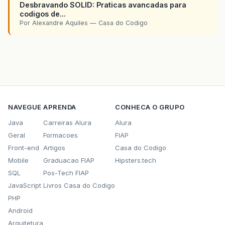
Desbravando SOLID: Praticas avancadas para
codigos de...
Por Alexandre Aquiles — Casa do Codigo
NAVEGUE
APRENDA
CONHECA O GRUPO
Java
Carreiras Alura
Alura
Geral
Formacoes
FIAP
Front-end
Artigos
Casa do Codigo
Mobile
Graduacao FIAP
Hipsters.tech
SQL
Pos-Tech FIAP
JavaScript
Livros Casa do Codigo
PHP
Android
Arquitetura