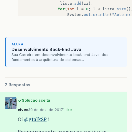
lista
.
add
(
zz
);
for
(
int
l
=
0
;
l
<
lista
.
size
()
System
.
out
.
println
(
"Apto nr
}
}
}
}
ALURA
Desenvolvimento Back-End Java
}
Sua Carreira em desenvolvimento back-end Java: dos
fundamentos à arquitetura de sistemas...
2 Respostas
Solucao aceita
elvex
30 de dez. de 2017
1 like
Oi
@gtalkSP
!
Primeiramente, repare no seguinte: